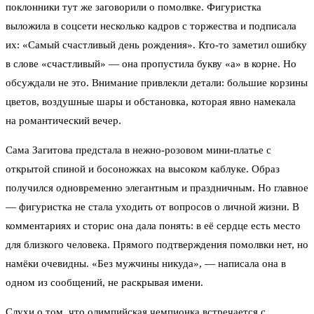
поклонники тут же заговорили о помолвке. Фигуристка
выложила в соцсети несколько кадров с торжества и подписала
их: «Самый счастливый день рождения». Кто-то заметил ошибку
в слове «счастливый» — она пропустила букву «а» в корне. Но
обсуждали не это. Внимание привлекли детали: большие корзины
цветов, воздушные шары и обстановка, которая явно намекала
на романтический вечер.
Сама Загитова предстала в нежно-розовом мини-платье с
открытой спиной и босоножках на высоком каблуке. Образ
получился одновременно элегантным и праздничным. Но главное
— фигуристка не стала уходить от вопросов о личной жизни. В
комментариях и сторис она дала понять: в её сердце есть место
для близкого человека. Прямого подтверждения помолвки нет, но
намёки очевидны. «Без мужчины никуда», — написала она в
одном из сообщений, не раскрывая имени.
Слухи о том, что олимпийская чемпионка встречается с