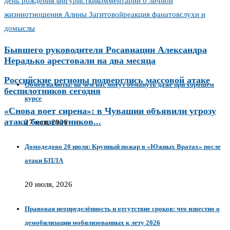
день рождения фигуристки
комментарий о личной
жизни
отношения Алины Загитовой
реакция фанатов
слухи и
домыслы
Бывшего руководителя Росавиации Александра
Нерадько арестовали на два месяца
Российские регионы подверглись массовой атаке
Обмен валюты: на чём вас могут обмануть даже при хорошем
беспилотников сегодня
курсе
«Снова воет сирена»: в Чувашии объявили угрозу
атаки беспилотников...
27 мая, 2026
Домодедово 20 июля: Крупный пожар в «Южных Вратах» после
атаки БПЛА
20 июля, 2026
Правовая неопределённость и отсутствие сроков: что известно о
демобилизации мобилизованных к лету 2026