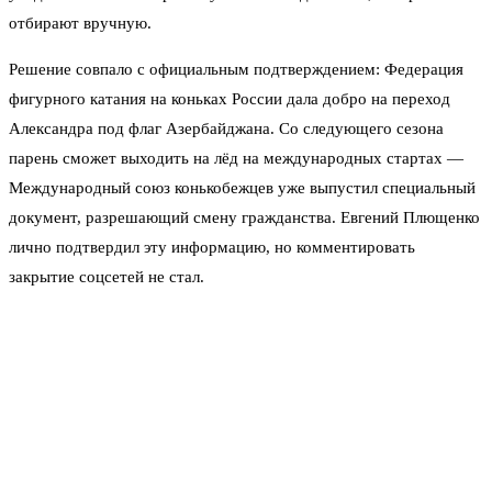
отбирают вручную.
Решение совпало с официальным подтверждением: Федерация
фигурного катания на коньках России дала добро на переход
Александра под флаг Азербайджана. Со следующего сезона
парень сможет выходить на лёд на международных стартах —
Международный союз конькобежцев уже выпустил специальный
документ, разрешающий смену гражданства. Евгений Плющенко
лично подтвердил эту информацию, но комментировать
закрытие соцсетей не стал.
Закономерный вопрос: зачем прятать страницы именно сейчас?
На протяжении нескольких лет семья активно вела блоги,
показывала тренировки, участие в ледовых шоу, жизнь
наследника. Саша Плющенко имел разряд, катался в постановках
отца, но на крупных российских турнирах почти не мелькал.
Теперь, когда путь на международную арену открыт, логичнее