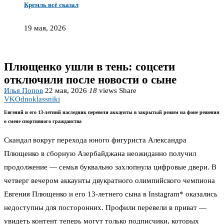
Кремль всё сказал
19 мая, 2026
Плющенко ушли в тень: соцсети
отключили после новости о сыне
Илья Попов
22 мая, 2026
18
views
Share
VK
Odnoklassniki
Евгений и его 13‑летний наследник перевели аккаунты в закрытый режим на фоне решения
о смене спортивного гражданства
Скандал вокруг перехода юного фигуриста Александра
Плющенко в сборную Азербайджана неожиданно получил
продолжение — семья буквально захлопнула цифровые двери. В
четверг вечером аккаунты двукратного олимпийского чемпиона
Евгения Плющенко и его 13‑летнего сына в Instagram* оказались
недоступны для посторонних. Профили перевели в приват —
увидеть контент теперь могут только подписчики, которых