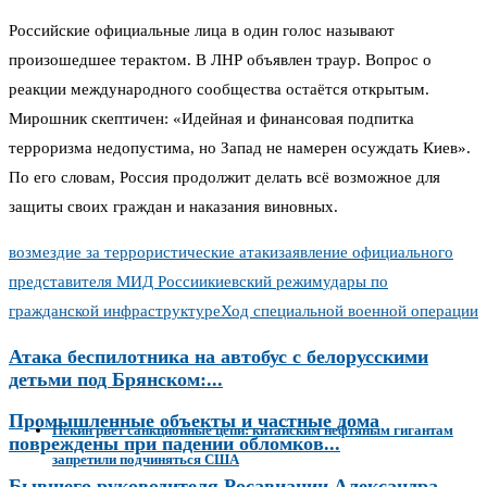
Российские официальные лица в один голос называют
произошедшее терактом. В ЛНР объявлен траур. Вопрос о
реакции международного сообщества остаётся открытым.
Мирошник скептичен: «Идейная и финансовая подпитка
терроризма недопустима, но Запад не намерен осуждать Киев».
По его словам, Россия продолжит делать всё возможное для
защиты своих граждан и наказания виновных.
возмездие за террористические атаки
заявление официального
представителя МИД России
киевский режим
удары по
гражданской инфраструктуре
Ход специальной военной операции
Атака беспилотника на автобус с белорусскими
детьми под Брянском:...
Промышленные объекты и частные дома
Пекин рвёт санкционные цепи: китайским нефтяным гигантам
повреждены при падении обломков...
запретили подчиняться США
Бывшего руководителя Росавиации Александра