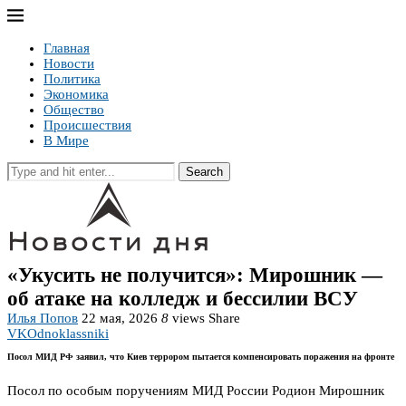
Главная
Новости
Политика
Экономика
Общество
Происшествия
В Мире
Search
«Укусить не получится»: Мирошник —
об атаке на колледж и бессилии ВСУ
Илья Попов
22 мая, 2026
8
views
Share
VK
Odnoklassniki
Посол МИД РФ заявил, что Киев террором пытается компенсировать поражения на фронте
Посол по особым поручениям МИД России Родион Мирошник