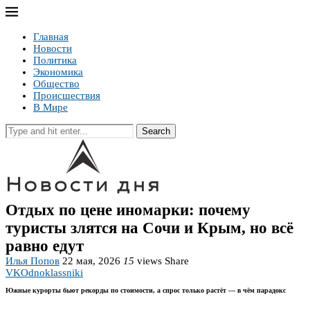
Главная
Новости
Политика
Экономика
Общество
Происшествия
В Мире
Search
Отдых по цене иномарки: почему
туристы злятся на Сочи и Крым, но всё
равно едут
Илья Попов
22 мая, 2026
15
views
Share
VK
Odnoklassniki
Южные курорты бьют рекорды по стоимости, а спрос только растёт — в чём парадокс