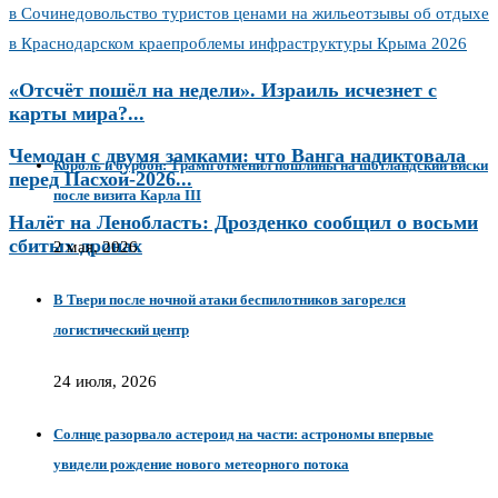
в Сочи
недовольство туристов ценами на жилье
отзывы об отдыхе
в Краснодарском крае
проблемы инфраструктуры Крыма 2026
«Отсчёт пошёл на недели». Израиль исчезнет с
карты мира?...
Чемодан с двумя замками: что Ванга надиктовала
Король и бурбон: Трамп отменил пошлины на шотландский виски
перед Пасхой-2026...
после визита Карла III
Налёт на Ленобласть: Дрозденко сообщил о восьми
сбитых дронах
2 мая, 2026
В Твери после ночной атаки беспилотников загорелся
логистический центр
24 июля, 2026
Солнце разорвало астероид на части: астрономы впервые
увидели рождение нового метеорного потока