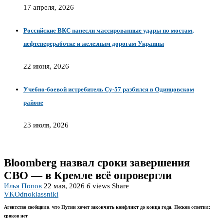
17 апреля, 2026
Российские ВКС нанесли массированные удары по мостам,
нефтепереработке и железным дорогам Украины
22 июня, 2026
Учебно-боевой истребитель Су-57 разбился в Одинцовском
районе
23 июля, 2026
Bloomberg назвал сроки завершения
СВО — в Кремле всё опровергли
Илья Попов
22 мая, 2026
6
views
Share
VK
Odnoklassniki
Агентство сообщило, что Путин хочет закончить конфликт до конца года. Песков ответил:
сроков нет