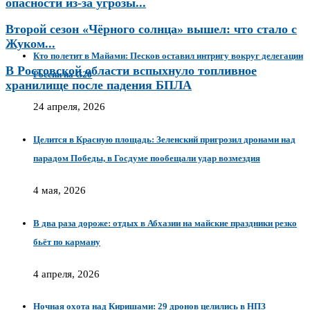
опасности из-за угрозы...
Второй сезон «Чёрного солнца» вышел: что стало с
Жуком...
Кто полетит в Майами: Песков оставил интригу вокруг делегации
В Ростовской области вспыхнуло топливное
России на G20
хранилище после падения БПЛА
24 апреля, 2026
Целится в Красную площадь: Зеленский пригрозил дронами над
парадом Победы, в Госдуме пообещали удар возмездия
4 мая, 2026
В два раза дороже: отдых в Абхазии на майские праздники резко
бьёт по карману
4 апреля, 2026
Ночная охота над Киришами: 29 дронов целились в НПЗ