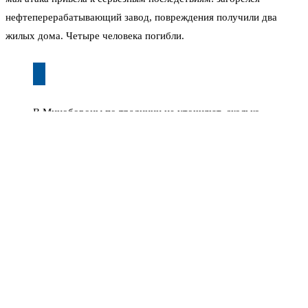
нефтеперерабатывающий завод, повреждения получили два
жилых дома. Четыре человека погибли.
В Минобороны по традиции не уточняют, сколько
именно дронов сбито непосредственно над
Рязанской областью. Цифры дают общие — по всем
регионам. Но сам факт регулярных попыток прорыва
говорит о том, что область остаётся приоритетной
целью для украинских беспилотников.
Губернатор Павел Малков на этот раз пока не комментировал
инцидент. Его пресс-служба молчит. Но ещё во время
предыдущих атак глава региона призывал жителей не подходить
к окнам при объявлении угрозы и прятаться в укрытия. Режим