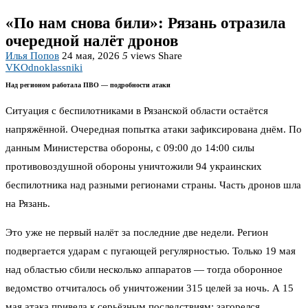
«По нам снова били»: Рязань отразила
очередной налёт дронов
Илья Попов
24 мая, 2026
5
views
Share
VK
Odnoklassniki
Над регионом работала ПВО — подробности атаки
Ситуация с беспилотниками в Рязанской области остаётся
напряжённой. Очередная попытка атаки зафиксирована днём. По
данным Министерства обороны, с 09:00 до 14:00 силы
противовоздушной обороны уничтожили 94 украинских
беспилотника над разными регионами страны. Часть дронов шла
на Рязань.
Это уже не первый налёт за последние две недели. Регион
подвергается ударам с пугающей регулярностью. Только 19 мая
над областью сбили несколько аппаратов — тогда оборонное
ведомство отчиталось об уничтожении 315 целей за ночь. А 15
мая атака привела к серьёзным последствиям: загорелся