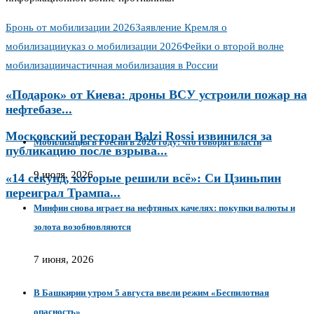
Бронь от мобилизации 2026
Заявление Кремля о
мобилизации
указ о мобилизации 2026
Фейки о второй волне
мобилизации
частичная мобилизация в России
«Подарок» от Киева: дроны ВСУ устроили пожар на
нефтебазе...
Московский ресторан Balzi Rossi извинился за
Мобилизация в России в 2026 году: что говорят власти
публикацию после взрыва...
9 июля, 2026
«14 секунд, которые решили всё»: Си Цзиньпин
переиграл Трампа...
Минфин снова играет на нефтяных качелях: покупки валюты и
золота возобновляются
7 июня, 2026
В Башкирии утром 5 августа ввели режим «Беспилотная
опасность»