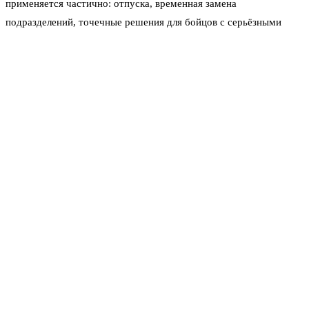
применяется частично: отпуска, временная замена
подразделений, точечные решения для бойцов с серьёзными
проблемами здоровья или семейными обстоятельствами. Но это
капля в море.
Эксперты подчёркивают: система ротации может стать основой
для более масштабного возвращения мобилизованных, но всё
упирается в ситуацию на фронте и темпы набора контрактников.
Пока поток добровольцев закрывает потребности армии,
массовой демобилизации не будет. Но как только баланс
сместится — механизм может заработать.
Главная претензия родственников — правовая асимметрия.
Контрактники подписывают документы на определённый срок,
хотя их и продлевают автоматически до окончания СВО. А вот
мобилизованные оказались в ситуации «бессрочного»
выполнения задач. Их статус де-факто приравняли к
контрактному, но без чётко прописанного срока службы. Этот