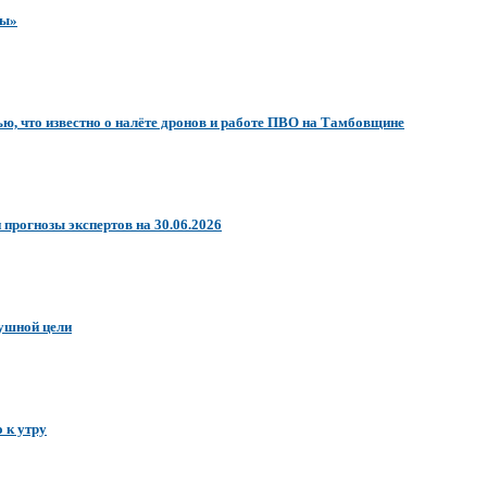
ры»
ью, что известно о налёте дронов и работе ПВО на Тамбовщине
 прогнозы экспертов на 30.06.2026
душной цели
 к утру