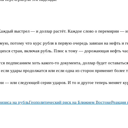
аждый выстрел — и доллар растёт. Каждое слово о перемирии — и о
ямую, потому что курс рубля в первую очередь завязан на нефть и 
ющихся стран, включая рубль. Плюс к тому — дорожающая нефть час
атся подписанием хоть какого-то документа, доллар будет остават
сли удары продолжатся или если одна из сторон применит более 
 — или следующей серии ударов. И то и другое теперь меняет кур
изиса на рубль
Геополитический риск на Ближнем Востоке
Реакция 