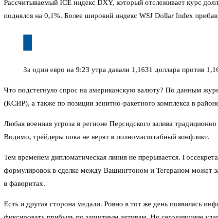
Рассчитываемый ICE индекс DXY, который отслеживает курс доллар
поднялся на 0,1%. Более широкий индекс WSJ Dollar Index приба
За один евро на 9:23 утра давали 1,1631 доллара против 1
Что подстегнуло спрос на американскую валюту? По данным жур
(КСИР), а также по позиции зенитно-ракетного комплекса в район
Любая военная угроза в регионе Персидского залива традиционно 
Видимо, трейдеры пока не верят в полномасштабный конфликт.
Тем временем дипломатическая линия не прерывается. Госсекрета
формулировок в сделке между Вашингтоном и Тегераном может затя
в фаворитах.
Есть и другая сторона медали. Ровно в тот же день появилась и
фиксировать прибыль по защитным активам. Но сегодняшние уда