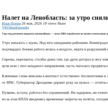
Налет на Ленобласть: за утро снял
Илья Попов
26 мая, 2026
18
views
Share
VK
Odnoklassniki
Утро над регионом выдалось неспокойным — силы ПВО отработали по целям в нескольких 
Утро началось с шума. Над юго-западными районами Ленинградско
подтвердил: боевая работа велась в воздухе, жертв и разрушений н
Сирены, перехваты, столбы дыма там, где дрон догорал в лесу ил
цели шли с юго-западного направления, часть пыталась прорватьс
Ключевые слова вписаны в контекст естественно: беспилотники в
от МЧС. Губернатор Дрозденко держит руку на пульсе — отчёты о
Пулково, кстати, работал без ограничений. Ни задержек, ни отме
из-за атак БПЛА вводились временные запреты на полёты, сегодн