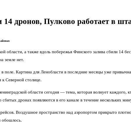
и 14 дронов, Пулково работает в ш
районах
й области, а также вдоль побережья Финского залива сбили 14 бе
а земле нет.
и в поле. Картина для Ленобласти в последние месяцы уже привычн
я к Северной столице.
 ленинградской области сегодня — тема, которая волнует каждого,
 сбитых дронах появляются в его канале в течение нескольких мину
н рейсов. Воздушное пространство над аэропортом прикрыто плотно,
я обошлось.