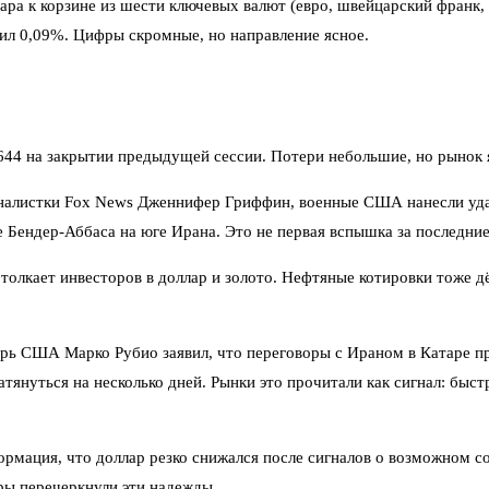
а к корзине из шести ключевых валют (евро, швейцарский франк, и
вил 0,09%. Цифры скромные, но направление ясное.
,1644 на закрытии предыдущей сессии. Потери небольшие, но рынок 
налистки Fox News Дженнифер Гриффин, военные США нанесли уда
е Бендер-Аббаса на юге Ирана. Это не первая вспышка за последни
толкает инвесторов в доллар и золото. Нефтяные котировки тоже дё
рь США Марко Рубио заявил, что переговоры с Ираном в Катаре пр
нуться на несколько дней. Рынки это прочитали как сигнал: быстро
нформация, что доллар резко снижался после сигналов о возможно
ры перечеркнули эти надежды.