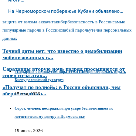
На Черноморском побережье Кубани объявлено…
защита от взлома аккаунта
кибербезопасность в России
самые
популярные пароли в России
слабый пароль
утечка персональных
данных
Точной даты нет: что известно о демобилизации
мобилизованных в...
Саратовцы вторую ночь подряд просыпаются от
«Подарок» с привкусом пиратства: Швеция собралась отдать
сирен из-за атак...
Киеву российский сухогруз
«Получат по полной»: в России объяснили, чем
обернется отказ...
15 мая, 2026
Сорок человек пострадали при ударе беспилотников по
логистическому центру в Подмосковье
19 июля, 2026