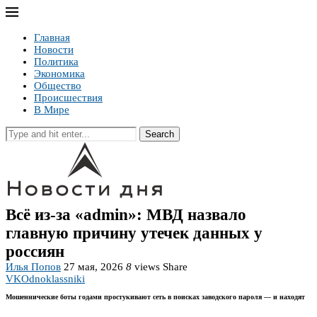
Главная
Новости
Политика
Экономика
Общество
Происшествия
В Мире
Search
Всё из-за «admin»: МВД назвало
главную причину утечек данных у
россиян
Илья Попов
27 мая, 2026
8
views
Share
VK
Odnoklassniki
Мошеннические боты годами простукивают сеть в поисках заводского пароля — и находят