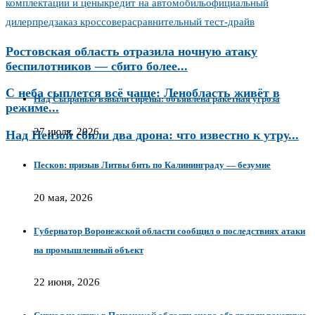
комплектации и цены
кредит на автомобиль
официальный
дилер
предзаказ кроссовера
сравнительный тест-драйв
Ростовская область отразила ночную атаку
беспилотников — сбито более...
С неба сыплется всё чаще: Ленобласть живёт в
Над Сызранью взвыли сирены: объявлена ракетная угроза
режиме...
27 июля, 2026
Над Пензой сбили два дрона: что известно к утру...
Песков: призыв Литвы бить по Калининграду — безумие
20 мая, 2026
Губернатор Воронежской области сообщил о последствиях атаки
на промышленный объект
22 июня, 2026