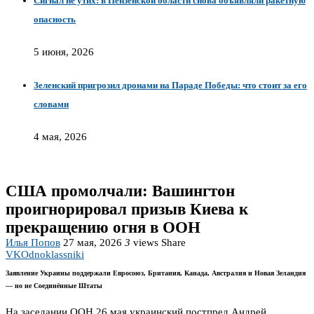
Сигнал не утих: в Пензенской области снова объявляли ракетную
опасность
5 июня, 2026
Зеленский пригрозил дронами на Параде Победы: что стоит за его
словами
4 мая, 2026
США промолчали: Вашингтон
проигнорировал призыв Киева к
прекращению огня в ООН
Илья Попов
27 мая, 2026
3
views
Share
VK
Odnoklassniki
Заявление Украины поддержали Евросоюз, Британия, Канада, Австралия и Новая Зеландия
— но не Соединённые Штаты
На заседании ООН 26 мая украинский постпред Андрей