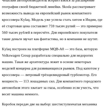
Чешский автопроизводитель всерьёз взялся за расширение
географии своей бюджетной линейки. Skoda рассматривает
возможность вывода на европейский рынок компактного
кроссовера Kylaq. Модель уже успела стать хитом в Индии, где
её стартовая цена составляет 759 тысяч рупий — это примерно
560 тысяч рублей в пересчёте. Для европейского покупателя
такие деньги звучат как фантастика, но в компании не шутят.
Kylaq построен на платформе MQB-A0 — это база, которую
Volkswagen Group разработала специально для недорогих
машин. Такая же архитектура лежит в основе некоторых
моделей концерна для развивающихся рынков. Под капотом у
кроссовера — литровый трёхцилиндровый турбомотор. Его
мощность — 113 лошадиных сил. Для компактного городского
автомобиля этого хватает за глаза, особенно если учесть, что
весит машина немного.
Коробок передач две на выбор: шестиступенчатая механика