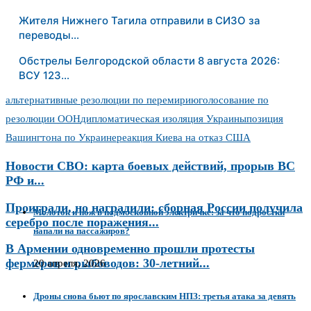
Жителя Нижнего Тагила отправили в СИЗО за
переводы…
Обстрелы Белгородской области 8 августа 2026:
ВСУ 123…
альтернативные резолюции по перемирию
голосование по
резолюции ООН
дипломатическая изоляция Украины
позиция
Вашингтона по Украине
реакция Киева на отказ США
Новости СВО: карта боевых действий, прорыв ВС
РФ и...
Проиграли, но наградили: сборная России получила
Молоток и нож в подмосковной электричке: за что подростки
серебро после поражения...
напали на пассажиров?
В Армении одновременно прошли протесты
фермеров и рыбоводов: 30-летний...
20 апреля, 2026
Дроны снова бьют по ярославским НПЗ: третья атака за девять