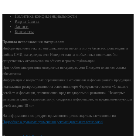
Политика конфиденциальности
Карта Сайта
Записи
Контакты
Правила использования материалов:
Информационные тексты, опубликованные на сайте могут быть воспроизведены в
любых СМИ, на серверах сети Интернет или на любых иных носителях без
существенных ограничений по объему и срокам публикации.
При любом цитировании материалов на серверах сети Интернет активная ссылка
обязательна.
Информация о возрастных ограничениях в отношении информационной продукции,
подлежащая распространению на основании норм Федерального закона «О защите
детей от информации, причиняющей вред их здоровью и развитию». Некоторые
материалы данной страницы могут содержать информацию, не предназначенную для
детей младше 18 лет.
На информационном ресурсе применяются рекомендательные технологии.
Подробнее о правилах применения рекомендательных технологий
.