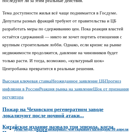
последуют ли за этим реальные действия.
Тема доступности жилья всё чаще поднимается в Госдуме.
Депутаты разных фракций требуют от правительства и ЦБ
разработать меры по сдерживанию цен. Пока реакция властей
остаётся сдержанной — никто не хочет портить отношения с
крупным строительным лобби. Однако, если кризис на рынке
недвижимости продолжится, давление на чиновников будет
только расти. И тогда, возможно, «культурный шок»
Центробанка превратится в реальные решения.
Высокая ключевая ставка
Неожиданное заявление ЦБ
Прогноз
инфляции в России
Реакция рынка на заявление
Шок от признания
регулятора
Пожар на Чеховском регенератном заводе
локализуют после ночной атаки...
Китайское издание назвало три эпизода, когда
День мёда, джаза и пожарных: что скрывает календарь 30 апреля