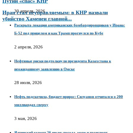
Путин «спас» КНР
30 апреля, 2026
Иран стал неуправляемым: в КНР назвали
убийство Хаменеи главной...
Раскрыта локация американских бомбардировщиков у Ирана:
Б-52 под прицелом и как Трамп прогнулся по Кубе
2 апреля, 2026
Нефтяные риски подтолкнули президента Казахстана к
неожиданному заявлению в Омске
28 июля, 2026
Нефть подскочила, бюджет прирос: Силуанов отчитался о 200
миллиардах сверху
3 мая, 2026
Ялтинский курорт 26 июля: погода, море и транспорт