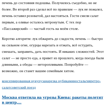
печень до состояния подошвы. Получилось съедобно, но не
более. Во второй раз сделал всё по правилам — лук не пожалел,
печень оставил розоватой, дал настояться. Гости смели салат
первым, а оливье осталось нетронутым. С тех пор
«Пассажирский» — частый гость на моём столе.
Коротко алгоритм: лук обжарить до сладости, печень — быстро
на сильном огне, огурцы нарезать и отжать, всё остудить,
смешать, заправить, дать постоять. И никаких сложностей. Этот
салат — не просто еда, а привет из прошлого, когда поезда были
длинными, а обеды — неторопливыми. Попробуйте —
возможно, он станет вашим семейным хитом.
консервированная кукуруза
нарезка кубиками
ностальгия
ретро-
салат
советский поезд
Москва ответила на угрозы Киева: ракеты полетят
в центр,...