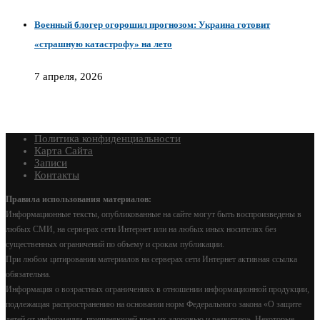
Военный блогер огорошил прогнозом: Украина готовит
«страшную катастрофу» на лето
7 апреля, 2026
Политика конфиденциальности
Карта Сайта
Записи
Контакты
Правила использования материалов:
Информационные тексты, опубликованные на сайте могут быть воспроизведены в
любых СМИ, на серверах сети Интернет или на любых иных носителях без
существенных ограничений по объему и срокам публикации.
При любом цитировании материалов на серверах сети Интернет активная ссылка
обязательна.
Информация о возрастных ограничениях в отношении информационной продукции,
подлежащая распространению на основании норм Федерального закона «О защите
детей от информации, причиняющей вред их здоровью и развитию». Некоторые