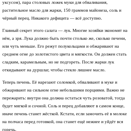
уксусом), пара столовых ложек муки для обваливания,
растительное масло для жарки, 150 граммов майонеза, соль и
чёрный перец. Никакого дефицита — всё доступно.
Главный секрет этого салата — лук. Многие хозяйки экономят на
нём, а зря. Лука должно быть почти столько же, сколько печени,
или чуть меньше. Его режут полукольцами и обжаривают на
среднем огне до золотистого цвета и мягкости. Он должен стать
сладким, карамельным, но не подгореть. После жарки лук
откидывают на дуршлаг, чтобы стекло лишнее масло.
Теперь печень. Её нарезают соломкой, обваливают в муке и
обжаривают на сильном огне небольшими порциями. Важно не
пережарить: внутри она должна остаться чуть розоватой, тогда
будет мягкой и сочной. Соль и перец добавляют в самом конце,
иначе печень станет жёсткой. Кстати, если замочить её в молоке
на полчаса перед готовкой, она станет ещё нежнее и уйдёт вся
горечь.