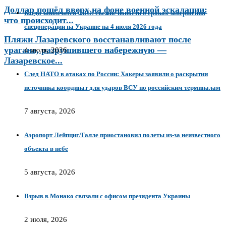
Доллар пошёл вверх на фоне военной эскалации:
Когда закончится СВО: свежие новости о сроках завершения
что происходит...
спецоперации на Украине на 4 июля 2026 года
Пляжи Лазаревского восстанавливают после
урагана, разрушившего набережную —
4 июля, 2026
Лазаревское...
След НАТО в атаках по России: Хакеры заявили о раскрытии
источника координат для ударов ВСУ по российским терминалам
7 августа, 2026
Аэропорт Лейпциг/Галле приостановил полеты из-за неизвестного
объекта в небе
5 августа, 2026
Взрыв в Монако связали с офисом президента Украины
2 июля, 2026