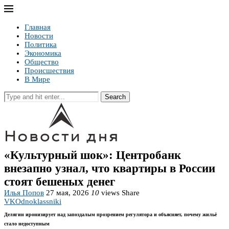
Главная
Новости
Политика
Экономика
Общество
Происшествия
В Мире
Search
«Культурный шок»: Центробанк
внезапно узнал, что квартиры в России
стоят бешеных денег
Илья Попов
27 мая, 2026
10
views
Share
VK
Odnoklassniki
Делягин иронизирует над запоздалым прозрением регулятора и объясняет, почему жильё
стало недоступным