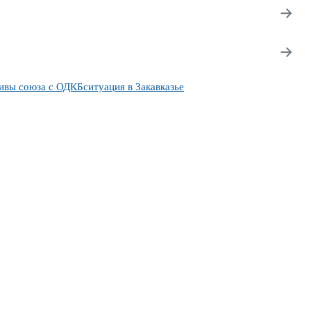
→
→
ивы союза с ОДКБ
ситуация в Закавказье