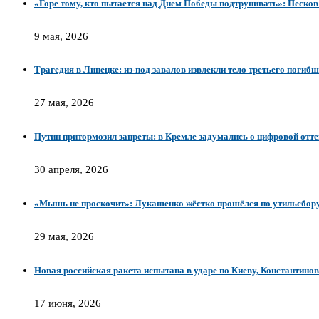
«Горе тому, кто пытается над Днем Победы подтрунивать»: Песков 
9 мая, 2026
Трагедия в Липецке: из-под завалов извлекли тело третьего погиб
27 мая, 2026
Путин притормозил запреты: в Кремле задумались о цифровой отт
30 апреля, 2026
«Мышь не проскочит»: Лукашенко жёстко прошёлся по утильсбор
29 мая, 2026
Новая российская ракета испытана в ударе по Киеву, Константино
17 июня, 2026