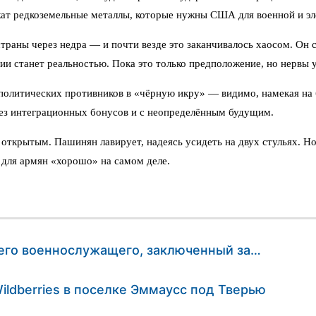
ржат редкоземельные металлы, которые нужны США для военной и 
раны через недра — и почти везде это заканчивалось хаосом. Он сч
и станет реальностью. Пока это только предположение, но нервы у
литических противников в «чёрную икру» — видимо, намекая на бо
без интеграционных бонусов и с неопределённым будущим.
 открытым. Пашинян лавирует, надеясь усидеть на двух стульях. Н
 для армян «хорошо» на самом деле.
шего военнослужащего, заключенный за…
ldberries в поселке Эммаусс под Тверью