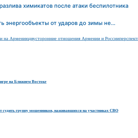
азлива химикатов после атаки беспилотника
ть энергообъекты от ударов до зимы не…
ки на Армению
двусторонние отношения Армении и России
перспект
 игре на Ближнем Востоке
дут судить группу мошенников, наживавшихся на участниках СВО