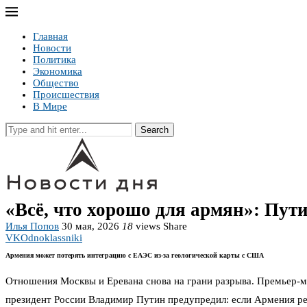
Главная
Новости
Политика
Экономика
Общество
Происшествия
В Мире
Search
«Всё, что хорошо для армян»: Пу
Илья Попов
30 мая, 2026
18
views
Share
VK
Odnoklassniki
Армения может потерять интеграцию с ЕАЭС из-за геологической карты с США
Отношения Москвы и Еревана снова на грани разрыва. Премьер-м
президент России Владимир Путин предупредил: если Армения ре