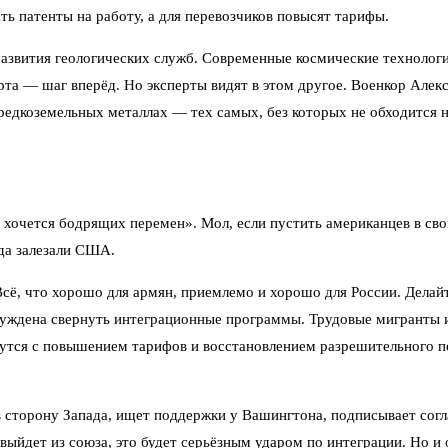
 патенты на работу, а для перевозчиков повысят тарифы.
звития геологических служб. Современные космические технологии
арта — шаг вперёд. Но эксперты видят в этом другое. Военкор Але
 редкоземельных металлах — тех самых, без которых не обходится
 хочется бодрящих перемен». Мол, если пустить американцев в св
уда залезали США.
сё, что хорошо для армян, приемлемо и хорошо для России. Делайт
нуждена свернуть интеграционные программы. Трудовые мигранты 
утся с повышением тарифов и восстановлением разрешительного по
 сторону Запада, ищет поддержки у Вашингтона, подписывает соглаш
ыйдет из союза, это будет серьёзным ударом по интеграции. Но и 