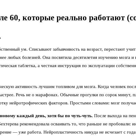
ле 60, которые реально работают (с
а
ственный ум. Списывают забывчивость на возраст, перестают учить
ее любых болезней. Она посвятила десятилетия изучению мозга и не
 магическая таблетка, а честная инструкция по эксплуатации собств
ескую активность лучшим топливом для мозга. Когда человек после
ыстрее. Речь не о марафонах. Обычные прогулки по сорок минут, п
отку нейротрофических факторов. Простыми словами: мозг получает
 новому каждый день, хотя бы по чуть‑чуть.
После выхода на пен
Бехтерева рекомендовала осваивать то, что раньше не пробовали: и
ение — уже работа. Нейропластичность никуда не исчезает с года