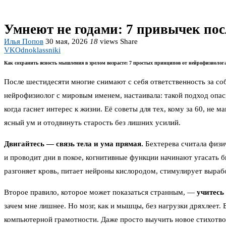
Умнеют не годами: 7 привычек пос
Илья Попов
30 мая, 2026
18
views
Share
VK
Odnoklassniki
Как сохранить ясность мышления в зрелом возрасте: 7 простых принципов от нейрофизиолог
После шестидесяти многие снимают с себя ответственность за соб
нейрофизиолог с мировым именем, настаивала: такой подход опасн
когда гаснет интерес к жизни. Её советы для тех, кому за 60, не
ясный ум и отодвинуть старость без лишних усилий.
Двигайтесь — связь тела и ума прямая.
Бехтерева считала физич
и проводит дни в покое, когнитивные функции начинают угасать б
разгоняет кровь, питает нейроны кислородом, стимулирует выраб
Второе правило, которое может показаться странным, —
учитесь
зачем мне лишнее. Но мозг, как и мышцы, без нагрузки дряхлеет. 
компьютерной грамотности. Даже просто выучить новое стихотвор