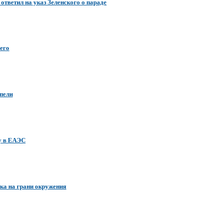
ответил на указ Зеленского о параде
шего
епели
у в ЕАЭС
вка на грани окружения