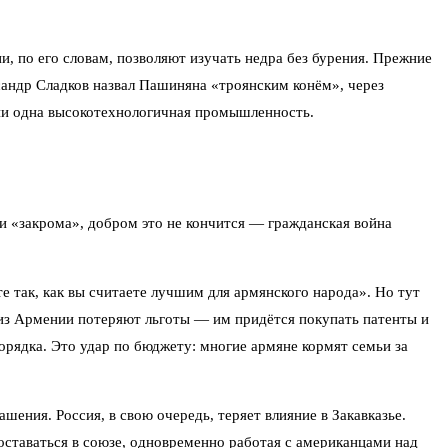
, по его словам, позволяют изучать недра без бурения. Прежние
ксандр Сладков назвал Пашиняна «троянским конём», через
 ни одна высокотехнологичная промышленность.
ои «закрома», добром это не кончится — гражданская война
е так, как вы считаете лучшим для армянского народа». Но тут
из Армении потеряют льготы — им придётся покупать патенты и
рядка. Это удар по бюджету: многие армяне кормят семьи за
ения. Россия, в свою очередь, теряет влияние в Закавказье.
оставаться в союзе, одновременно работая с американцами над