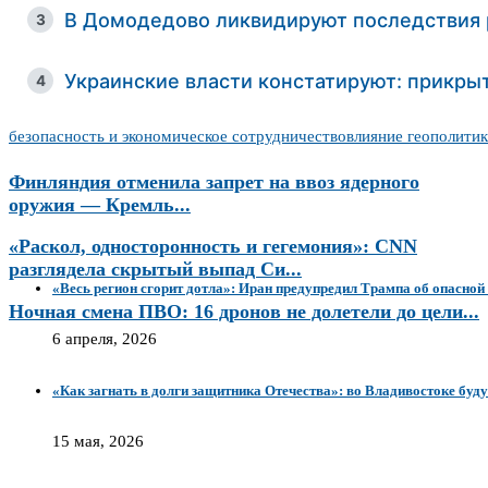
В Домодедово ликвидируют последствия р
3
Украинские власти констатируют: прикры
4
безопасность и экономическое сотрудничество
влияние геополити
Финляндия отменила запрет на ввоз ядерного
оружия — Кремль...
«Раскол, односторонность и гегемония»: CNN
разглядела скрытый выпад Си...
«Весь регион сгорит дотла»: Иран предупредил Трампа об опасной
Ночная смена ПВО: 16 дронов не долетели до цели...
6 апреля, 2026
«Как загнать в долги защитника Отечества»: во Владивостоке бу
15 мая, 2026