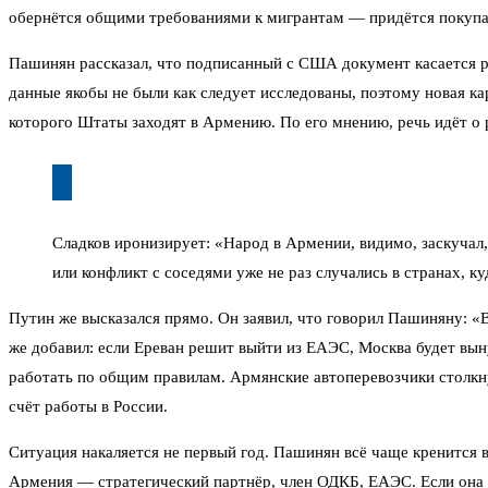
обернётся общими требованиями к мигрантам — придётся покупать
Пашинян рассказал, что подписанный с США документ касается ра
данные якобы не были как следует исследованы, поэтому новая к
которого Штаты заходят в Армению. По его мнению, речь идёт о
Сладков иронизирует: «Народ в Армении, видимо, заскучал,
или конфликт с соседями уже не раз случались в странах, к
Путин же высказался прямо. Он заявил, что говорил Пашиняну: «В
же добавил: если Ереван решит выйти из ЕАЭС, Москва будет вы
работать по общим правилам. Армянские автоперевозчики столкн
счёт работы в России.
Ситуация накаляется не первый год. Пашинян всё чаще кренится в
Армения — стратегический партнёр, член ОДКБ, ЕАЭС. Если она в