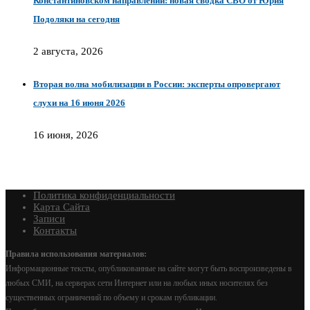
Константиновском направлении: новая сводка СВО от Юрия
Подоляки на сегодня
2 августа, 2026
Вторая волна мобилизации в России: эксперты опровергают
слухи на 16 июня 2026
16 июня, 2026
Политика конфиденциальности
Карта Сайта
Записи
Контакты
Правила использования материалов:
Информационные тексты, опубликованные на сайте могут быть воспроизведены в
любых СМИ, на серверах сети Интернет или на любых иных носителях без
существенных ограничений по объему и срокам публикации.