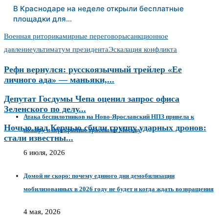
В Краснодаре на неделе открыли бесплатные
площадки для…
Военная риторика
мирные переговоры
санкционное
давление
ультиматум президента
Эскалация конфликта
Рефн вернулся: русскоязычный трейлер «Ее
личного ада» — маньяки,...
Депутат Госдумы Чепа оценил запрос офиса
Зеленского по делу...
Атака беспилотников на Ново-Ярославский НПЗ привела к
Ночью над Керчью сбили группу ударных дронов:
пожару и перекрытию трассы на Москву
стали известны...
6 июля, 2026
Домой не скоро: почему единого дня демобилизации
мобилизованных в 2026 году не будет и когда ждать возвращения
4 мая, 2026