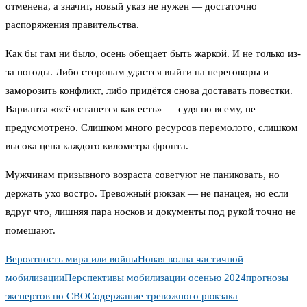
отменена, а значит, новый указ не нужен — достаточно
распоряжения правительства.
Как бы там ни было, осень обещает быть жаркой. И не только из-
за погоды. Либо сторонам удастся выйти на переговоры и
заморозить конфликт, либо придётся снова доставать повестки.
Варианта «всё останется как есть» — судя по всему, не
предусмотрено. Слишком много ресурсов перемолото, слишком
высока цена каждого километра фронта.
Мужчинам призывного возраста советуют не паниковать, но
держать ухо востро. Тревожный рюкзак — не панацея, но если
вдруг что, лишняя пара носков и документы под рукой точно не
помешают.
Вероятность мира или войны
Новая волна частичной
мобилизации
Перспективы мобилизации осенью 2024
прогнозы
экспертов по СВО
Содержание тревожного рюкзака