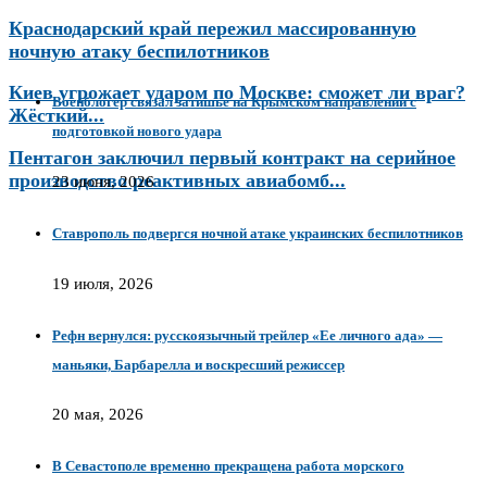
Краснодарский край пережил массированную
ночную атаку беспилотников
Киев угрожает ударом по Москве: сможет ли враг?
Военблогер связал затишье на Крымском направлении с
Жёсткий...
подготовкой нового удара
Пентагон заключил первый контракт на серийное
производство реактивных авиабомб...
23 июня, 2026
Ставрополь подвергся ночной атаке украинских беспилотников
19 июля, 2026
Рефн вернулся: русскоязычный трейлер «Ее личного ада» —
маньяки, Барбарелла и воскресший режиссер
20 мая, 2026
В Севастополе временно прекращена работа морского