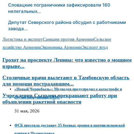
Словацкие пограничники зафиксировали 160
нелегальных…
Депутат Северского района обсудил с работниками
завода…
Логистика и экспорт
Санкции против Армении
Сельское
хозяйство Армении
Экономика Армении
Экспорт ягод
Грохот на проспекте Ленина: что известно о мощном
взрыве...
Столичные врачи вылетают в Тамбовскую область
для помощи пострадавшим...
«Новый Чернобыль»: Медведев предупредил о катастрофе в
Учреждения Сызрани прекращают работу при
случае разрушения ЗАЭС
объявлении ракетной опасности
31 мая, 2026
ФСБ пресекла доставку 35 боевых дронов в партии испанской
плитки в Подмосковье