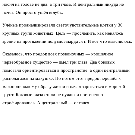
носил на голове не два, а три глаза. И центральный никуда не
исчез. Он просто ушёл вглубь.
Учёные проанализировали светочувствительные клетки у 36
крупных групп животных. Цель — проследить, как менялось
зрение на протяжении полумиллиарда лет. И вот что выяснилось.
Оказалось, что предок всех позвоночных — крошечное
червеобразное существо — имел три глаза. Два боковых
помогали ориентироваться в пространстве, а один центральный
располагался на макушке. Но потом этот предок перешёл к
малоподвижному образу жизни и начал зарываться в морской
грунт. Боковые глаза стали не нужны и постепенно
атрофировались. А центральный — остался.
Нейробиолог Том Баден пояснил: потребность понимать, где
верх, а где низ, и какое сейчас время суток, никуда не делась
даже у зарывшегося в ил существа. Центральный глаз, лишённый