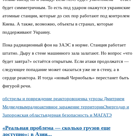
будет симметричным. То есть под ударом окажутся украинские
атомные станции, которые до сих пор работают под контролем
Киева. А также, возможно, объекты в странах, которые
поддерживают Украину.
Пока радиационный фон на ЗАЭС в норме. Станция работает
штатно. Дыру в стене машинного зала залатают. Но вопрос «что
будет завтра?» остаётся открытым. Если атаки продолжатся —
следующее попадание может оказаться уже не в стену, а в
сердце реактора. И тогда «новый Чернобыль» перестанет быть
фигурой речи.
обстрелы и повреждение реакторов
оценка угрозы Дмитрием
Медведевым
радиоактивное заражение территории
Энергодар и
Запорожская область
ядерная безопасность и МАГАТЭ
«Реальная проблема — сколько грузов еще
доступно»: в Азии...