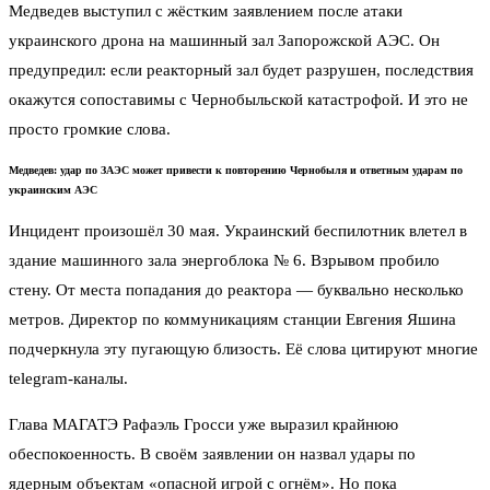
Медведев выступил с жёстким заявлением после атаки
украинского дрона на машинный зал Запорожской АЭС. Он
предупредил: если реакторный зал будет разрушен, последствия
окажутся сопоставимы с Чернобыльской катастрофой. И это не
просто громкие слова.
Медведев: удар по ЗАЭС может привести к повторению Чернобыля и ответным ударам по
украинским АЭС
Инцидент произошёл 30 мая. Украинский беспилотник влетел в
здание машинного зала энергоблока № 6. Взрывом пробило
стену. От места попадания до реактора — буквально несколько
метров. Директор по коммуникациям станции Евгения Яшина
подчеркнула эту пугающую близость. Её слова цитируют многие
telegram-каналы.
Глава МАГАТЭ Рафаэль Гросси уже выразил крайнюю
обеспокоенность. В своём заявлении он назвал удары по
ядерным объектам «опасной игрой с огнём». Но пока