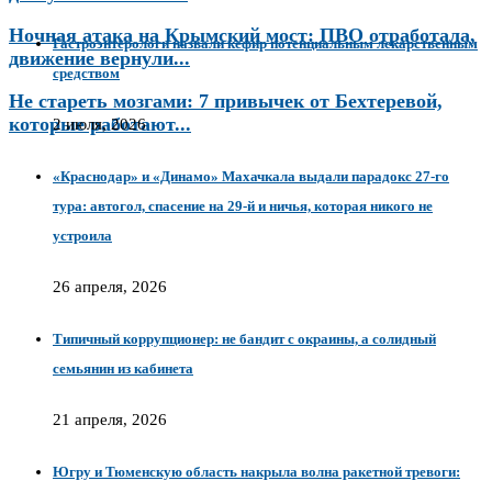
Ночная атака на Крымский мост: ПВО отработала,
Гастроэнтерологи назвали кефир потенциальным лекарственным
движение вернули...
средством
Не стареть мозгами: 7 привычек от Бехтеревой,
которые работают...
2 июля, 2026
«Краснодар» и «Динамо» Махачкала выдали парадокс 27‑го
тура: автогол, спасение на 29‑й и ничья, которая никого не
устроила
26 апреля, 2026
Типичный коррупционер: не бандит с окраины, а солидный
семьянин из кабинета
21 апреля, 2026
Югру и Тюменскую область накрыла волна ракетной тревоги: