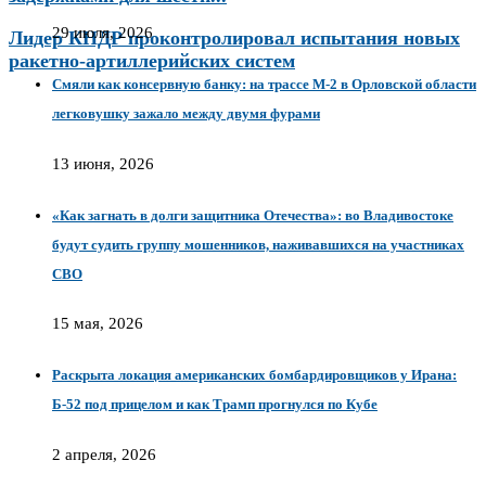
29 июля, 2026
Лидер КНДР проконтролировал испытания новых
ракетно-артиллерийских систем
Смяли как консервную банку: на трассе М-2 в Орловской области
легковушку зажало между двумя фурами
13 июня, 2026
«Как загнать в долги защитника Отечества»: во Владивостоке
будут судить группу мошенников, наживавшихся на участниках
СВО
15 мая, 2026
Раскрыта локация американских бомбардировщиков у Ирана:
Б-52 под прицелом и как Трамп прогнулся по Кубе
2 апреля, 2026