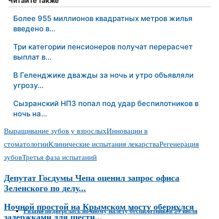
Читайте также
Более 955 миллионов квадратных метров жилья
введено в…
Три категории пенсионеров получат перерасчет
выплат в…
В Геленджике дважды за ночь и утро объявляли
угрозу…
Сызранский НПЗ попал под удар беспилотников в
ночь на…
Выращивание зубов у взрослых
Инновации в
стоматологии
Клинические испытания лекарства
Регенерация
зубов
Третья фаза испытаний
Депутат Госдумы Чепа оценил запрос офиса
Зеленского по делу...
Ночной простой на Крымском мосту обернулся
Рязань подверглась ночному налёту беспилотников 29 июля
задержками для шести...