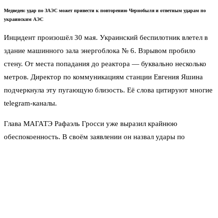
Медведев: удар по ЗАЭС может привести к повторению Чернобыля и ответным ударам по
украинским АЭС
Инцидент произошёл 30 мая. Украинский беспилотник влетел в
здание машинного зала энергоблока № 6. Взрывом пробило
стену. От места попадания до реактора — буквально несколько
метров. Директор по коммуникациям станции Евгения Яшина
подчеркнула эту пугающую близость. Её слова цитируют многие
telegram-каналы.
Глава МАГАТЭ Рафаэль Гросси уже выразил крайнюю
обеспокоенность. В своём заявлении он назвал удары по
ядерным объектам «опасной игрой с огнём». Но пока
организация ограничивается лишь публичными заявлениями.
Реальных рычагов остановить атаки у неё нет.
Медведев пошёл дальше. Он заявил: катастрофическое
разрушение реакторного зала — это «ничуть не лучше