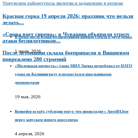
Уржумском районе
угроза экологии и задымление в регионе
Красная горка 19 апреля 2026: праздник что нельзя
делать...
«Снова воет сирена»: в Чувашии объявили угрозу
В Пензе после атаки беспилотников выбило стекла в двух домах
атаки беспилотников...
1 июля, 2026
После детонации склада боеприпасов в Вишневом
повреждено 280 строений
«Маленькая крепость»: глава МИД Литвы потребовал от НАТО
удара по Калининграду и похвастался школьниками-
дроноводами
19 мая, 2026
Конвейер встаёт, субсидии текут: что происходит с АвтоВАЗом
перед запуском нового кроссовера
4 апреля, 2026