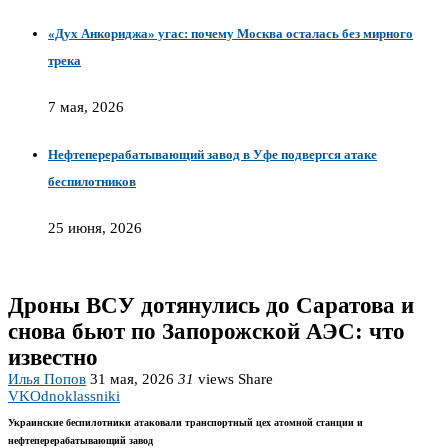
«Дух Анкориджа» угас: почему Москва осталась без мирного
трека
7 мая, 2026
Нефтеперерабатывающий завод в Уфе подвергся атаке
беспилотников
25 июня, 2026
Дроны ВСУ дотянулись до Саратова и
снова бьют по Запорожской АЭС: что
известно
Илья Попов
31 мая, 2026
31
views
Share
VK
Odnoklassniki
Украинские беспилотники атаковали транспортный цех атомной станции и
нефтеперерабатывающий завод