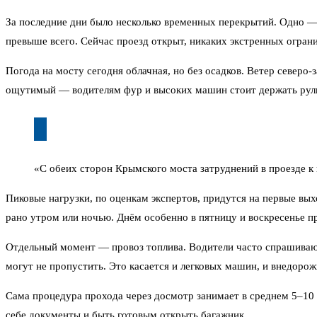
За последние дни было несколько временных перекрытий. Одно — 
превыше всего. Сейчас проезд открыт, никаких экстренных ограни
Погода на мосту сегодня облачная, но без осадков. Ветер северо
ощутимый — водителям фур и высоких машин стоит держать руль
«С обеих сторон Крымского моста затруднений в проезде к
Пиковые нагрузки, по оценкам экспертов, придутся на первые вы
рано утром или ночью. Днём особенно в пятницу и воскресенье пр
Отдельный момент — провоз топлива. Водители часто спрашивают,
могут не пропустить. Это касается и легковых машин, и внедорож
Сама процедура прохода через досмотр занимает в среднем 5–10
себе документы и быть готовым открыть багажник.