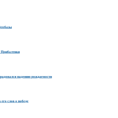
ефтебазы
и Прибалтики
обрадовался падению рождаемости
 его слов о победе