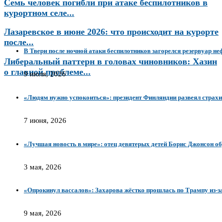
Семь человек погибли при атаке беспилотников в
курортном селе...
Лазаревское в июне 2026: что происходит на курорте
после...
В Твери после ночной атаки беспилотников загорелся резервуар н
Либеральный паттерн в головах чиновников: Хазин
о главной проблеме...
9 июля, 2026
«Людям нужно успокоиться»: президент Финляндии развеял страх
7 июня, 2026
«Лучшая новость в мире»: отец девятерых детей Борис Джонсон 
3 мая, 2026
«Опрокинул вассалов»: Захарова жёстко прошлась по Трампу из-за
9 мая, 2026