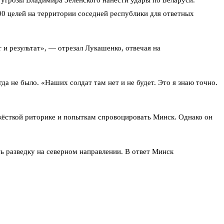
 угрозы Владимира Зеленского нанести удары по Беларуси.
 целей на территории соседней республики для ответных
т и результат», — отрезал Лукашенко, отвечая на
да не было. «Наших солдат там нет и не будет. Это я знаю точно.
жёсткой риторике и попыткам спровоцировать Минск. Однако он
ь разведку на северном направлении. В ответ Минск
 исключительно оборонительный характер. Никаких агрессивных
иалог заменяется взаимными обвинениями и информационными