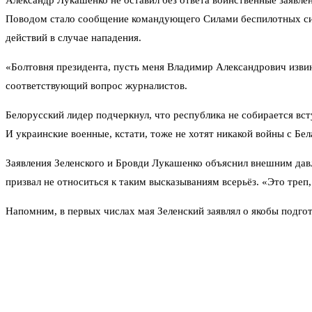
Александр Лукашенко не оставил без ответа воинственные заявле
Поводом стало сообщение командующего Силами беспилотных сист
действий в случае нападения.
«Болтовня президента, пусть меня Владимир Александрович извинит
соответствующий вопрос журналистов.
Белорусский лидер подчеркнул, что республика не собирается всту
И украинские военные, кстати, тоже не хотят никакой войны с Бе
Заявления Зеленского и Бровди Лукашенко объяснил внешним дав
призвал не относиться к таким высказываниям всерьёз. «Это треп
Напомним, в первых числах мая Зеленский заявлял о якобы подго
неоднократно повторял: страна не воюет и не планирует воевать.
планов не существует.
Лукашенко также подтвердил готовность встретиться с Зеленским
вбросами. Похоже, в Киеве делают ставку на эскалацию, а в Минс