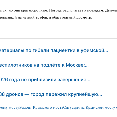
ся, но они краткосрочные. Погода располагает к поездкам. Движе
оправкой на летний трафик и обязательный досмотр.
материалы по гибели пациентки в уфимской…
еспилотников на подлёте к Москве:…
2026 года не приблизили завершение…
: 88 дронов — город пережил крупнейшую…
кому мосту
Ремонт Крымского моста
Ситуация на Крымском мосту 