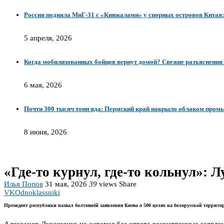
Россия подняла МиГ-31 с «Кинжалами» у спорных островов Китая: 
5 апреля, 2026
Когда мобилизованных бойцов вернут домой? Свежие разъяснения 
6 мая, 2026
Почти 300 тысяч тонн яда: Пермский край накрыло облаком про
8 июня, 2026
«Где-то курнул, где-то кольнул»: 
Илья Попов
31 мая, 2026
39
views
Share
VK
Odnoklassniki
Президент республики назвал болтовнёй заявления Киева о 500 целях на белорусской террито