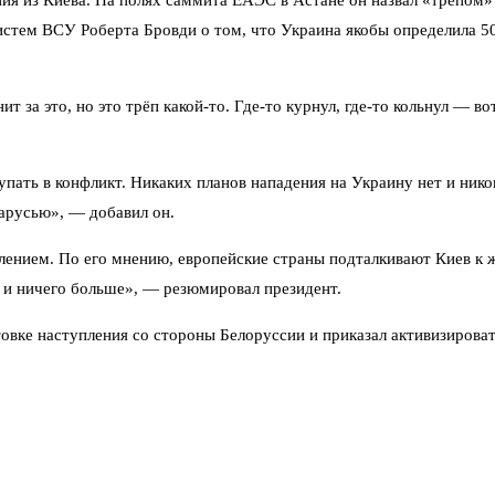
ния из Киева. На полях саммита ЕАЭС в Астане он назвал «трёпом»
ем ВСУ Роберта Бровди о том, что Украина якобы определила 500
 за это, но это трёп какой-то. Где-то курнул, где-то кольнул — во
пать в конфликт. Никаких планов нападения на Украину нет и никог
ларусью», — добавил он.
лением. По его мнению, европейские страны подталкивают Киев к 
, и ничего больше», — резюмировал президент.
товке наступления со стороны Белоруссии и приказал активизироват
 Совместные учения с Россией, которые так беспокоят Киев, носят
 для переговоров «хоть в Беларуси, хоть на Украине». Но пока д
ке — на спокойствие и железобетонную позицию: нас не втянуть.