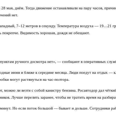
28 мая, днём. Тогда движение останавливали на пару часов, причи
чений нет.
-западный, 7–12 метров в секунду. Температура воздуха — 19…21 гр
 покрепче. Видимость хорошая, дождя не обещают.
 пунктам ручного досмотра нет», — сообщают в оперативных служба
ходные июня и ближе к середине месяца. Люди поедут на отдых — к
обки могут растянуться на час-полтора.
 можно ли везти с собой канистру бензина. Росавтодор дал чётки
ников. Лучше перелить заранее, чтобы не тратить время на разбира
 минут. Но если поток большой — бывает и дольше. Сотрудники ра