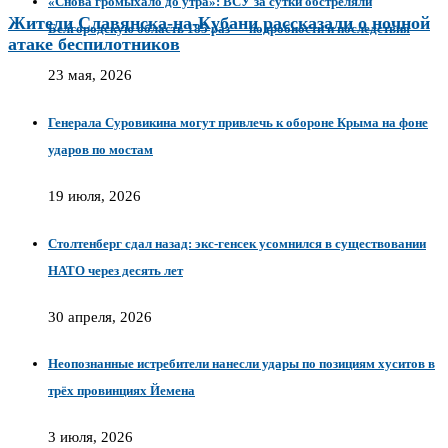
«Снова громыхало до утра»: ВСУ за сутки обстреляли
Жители Славянска-на-Кубани рассказали о ночной
Белгородскую область 185 раз — подробности и последствия
атаке беспилотников
23 мая, 2026
Генерала Суровикина могут привлечь к обороне Крыма на фоне
ударов по мостам
19 июля, 2026
Столтенберг сдал назад: экс-генсек усомнился в существовании
НАТО через десять лет
30 апреля, 2026
Неопознанные истребители нанесли удары по позициям хуситов в
трёх провинциях Йемена
3 июля, 2026