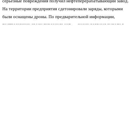
серьёзные повреждения получил нефтеперерабатывающий завод.
На территории предприятия сдетонировали заряды, которыми
были оснащены дроны. По предварительной информации,
пострадавших среди персонала нет — смену вовремя вывели в
укрытия. Но самому НПЗ нанесён ущерб. Остановлены
отдельные технологические установки. Масштаб повреждений
сейчас оценивают специалисты.
«В Саратове повреждены объекты гражданской
инфраструктуры. Силы ПВО отработали, но
избежать разрушений не удалось», — написал
Бусаргин в своём канале.
Кроме завода, осколки сбитых дронов и взрывная волна задели
несколько жилых домов в пригороде и частный сектор. Выбиты