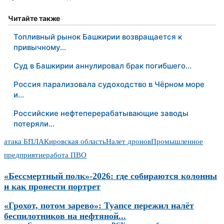
Читайте также
Топливный рынок Башкирии возвращается к
привычному…
Суд в Башкирии аннулировал брак погибшего…
Россия парализовала судоходство в Чёрном море
и…
Российские нефтеперерабатывающие заводы
потеряли…
атака БПЛА
Кировская область
Налет дронов
Промышленное
предприятие
работа ПВО
«Бессмертный полк»-2026: где собираются колонны
и как пронести портрет
«Грохот, потом зарево»: Туапсе пережил налёт
беспилотников на нефтяной...