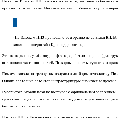
Пожар на Ильском НПЗ начался после того, как один из беспилот
произошло возгорание. Местные жители сообщают о густом черно
«На Ильском НПЗ произошло возгорание из-за атаки БПЛА.
заявлении оперштаба Краснодарского края.
Это не первый случай, когда нефтеперерабатывающая инфраструк
остановило часть мощностей. Пожарные расчеты тушат возгорани
Помимо завода, повреждения получил жилой дом неподалеку. По д
Однако состояние объектов инфраструктуры вызывает вопросы о 
Губернатор Кубани пока не выступал с официальным заявлением.
кругах — специалисты говорят о необходимости усиления защиты
безопасности региона.
Ильский НПЗ в Краснодарском крае — одно из ключевых предприят