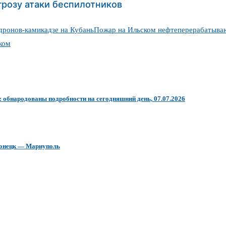
грозу атаки беспилотников
дронов-камикадзе на Кубань
Пожар на Ильском нефтеперерабатыва
ком
: обнародованы подробности на сегодняшний день, 07.07.2026
 Донецк — Мариуполь