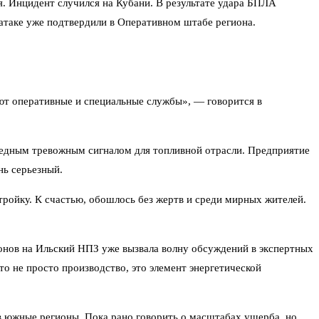
я. Инцидент случился на Кубани. В результате удара БПЛА
атаке уже подтвердили в Оперативном штабе региона.
ют оперативные и специальные службы», — говорится в
редным тревожным сигналом для топливной отрасли. Предприятие
нь серьезный.
тройку. К счастью, обошлось без жертв и среди мирных жителей.
онов на Ильский НПЗ уже вызвала волну обсуждений в экспертных
 не просто производство, это элемент энергетической
в южные регионы. Пока рано говорить о масштабах ущерба, но