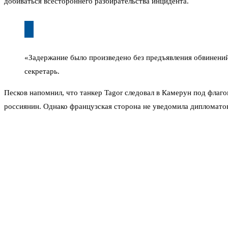
добиваться всестороннего разбирательства инцидента.
«Задержание было произведено без предъявления обвинений
секретарь.
Песков напомнил, что танкер Tagor следовал в Камерун под флаг
россиянин. Однако французская сторона не уведомила дипломато
В Кремле считают, что подобные методы ведут к эскалации нап
озабоченность тем, что такие инциденты могут стать систематич
Россия оставляет за собой право на ответные шаги. Дальнейшие д
Пока же Кремль намерен использовать все дипломатические канал