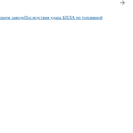
→
ющем заводе
Последствия удара БПЛА по топливной