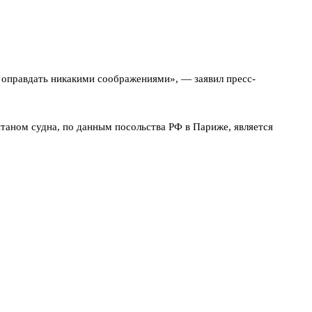
 оправдать никакими соображениями», — заявил пресс-
итаном судна, по данным посольства РФ в Париже, является
 сообщество дать правовую оценку произошедшему. Он выразил
анцузской стороны и итогов международного разбирательства.