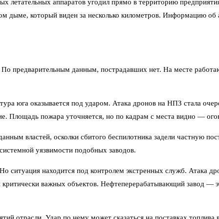
ных летательных аппаратов угодил прямо в территорию предприяти
м дыме, который виден за несколько километров. Информацию об 
 По предварительным данным, пострадавших нет. На месте работа
тура юга оказывается под ударом. Атака дронов на НПЗ стала оче
е. Площадь пожара уточняется, но по кадрам с места видно — ого
анным властей, осколки сбитого беспилотника задели частную пос
системной уязвимости подобных заводов.
 Но ситуация находится под контролем экстренных служб. Атака др
 критически важных объектов. Нефтеперерабатывающий завод — это
ий отрасли. Удар по нему может сказаться на поставках топлива 