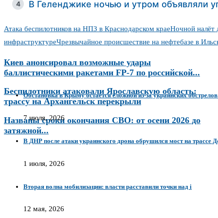
В Геленджике ночью и утром объявляли у
4
Атака беспилотников на НПЗ в Краснодарском крае
Ночной налёт 
инфраструктуре
Чрезвычайное происшествие на нефтебазе в Ильс
Киев анонсировал возможные удары
баллистическими ракетами FP-7 по российской...
Беспилотники атаковали Ярославскую область:
Обстановка в Крыму остаётся сложной из-за украинских обстрелов
трассу на Архангельск перекрыли
7 июля, 2026
Названы сроки окончания СВО: от осени 2026 до
затяжной...
В ДНР после атаки украинского дрона обрушился мост на трассе
1 июля, 2026
Вторая волна мобилизации: власти расставили точки над i
12 мая, 2026