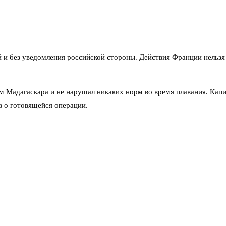
 и без уведомления российской стороны. Действия Франции нельзя
ом Мадагаскара и не нарушал никаких норм во время плавания. Кап
в о готовящейся операции.
ряжённости в международных водах. Песков призвал международное
ескими.
ействия Москвы, по словам Пескова, будут зависеть от реакции фр
ы для защиты своих законных интересов.