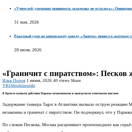
«Учителей, умеющих принимать экзамены, не осталось»: Онищенко 
31 мая, 2026
Ракетный удар по кировскому заводу «Авитек» привел к жертвам 
28 июля, 2026
«Граничит с пиратством»: Песков 
Илья Попов
1 июня, 2026
40
views
Share
VK
Odnoklassniki
В Кремле назвали действия Парижа незаконными и пригрозили ответными шагами
Задержание танкера Tagor в Атлантике вызвало острую реакцию М
незаконны и граничат с пиратством. Он подчеркнул, что у Парижа
По словам Пескова, Москва расценивает произошедшее как серь