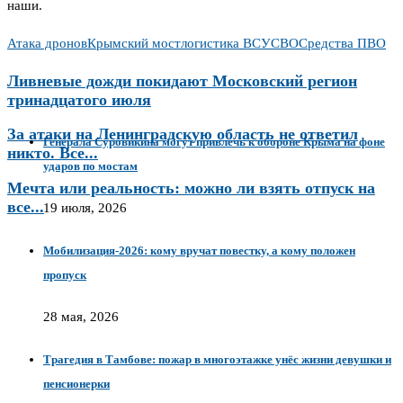
наши.
Атака дронов
Крымский мост
логистика ВСУ
СВО
Средства ПВО
Ливневые дожди покидают Московский регион
тринадцатого июля
За атаки на Ленинградскую область не ответил
Генерала Суровикина могут привлечь к обороне Крыма на фоне
никто. Все...
ударов по мостам
Мечта или реальность: можно ли взять отпуск на
все...
19 июля, 2026
Мобилизация-2026: кому вручат повестку, а кому положен
пропуск
28 мая, 2026
Трагедия в Тамбове: пожар в многоэтажке унёс жизни девушки и
пенсионерки