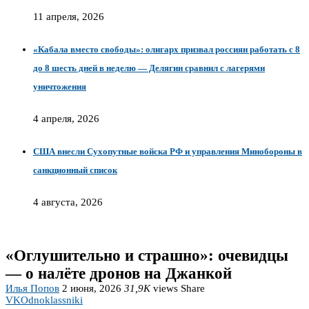
11 апреля, 2026
«Кабала вместо свободы»: олигарх призвал россиян работать с 8
до 8 шесть дней в неделю — Делягин сравнил с лагерями
уничтожения
4 апреля, 2026
США внесли Сухопутные войска РФ и управления Минобороны в
санкционный список
4 августа, 2026
«Оглушительно и страшно»: очевидцы
— о налёте дронов на Джанкой
Илья Попов
2 июня, 2026
31,9K
views
Share
VK
Odnoklassniki