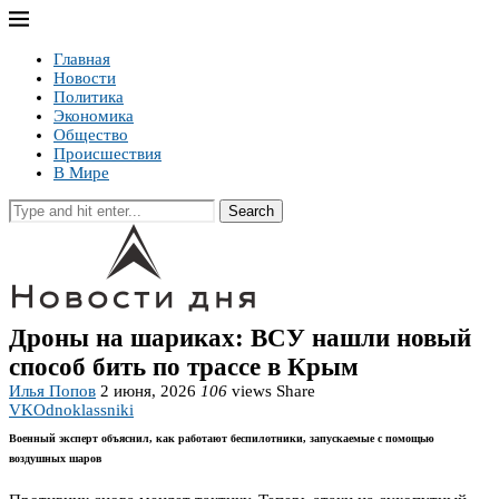
Главная
Новости
Политика
Экономика
Общество
Происшествия
В Мире
Search
Дроны на шариках: ВСУ нашли новый
способ бить по трассе в Крым
Илья Попов
2 июня, 2026
106
views
Share
VK
Odnoklassniki
Военный эксперт объяснил, как работают беспилотники, запускаемые с помощью
воздушных шаров