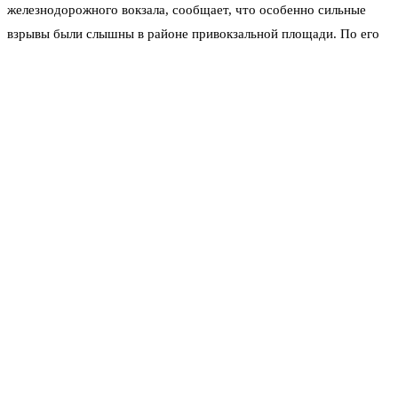
железнодорожного вокзала, сообщает, что особенно сильные
взрывы были слышны в районе привокзальной площади. По его
словам, после основного налёта ещё долго была слышна работа
оперативных служб — сирен, спецтехники. «Мы уже привыкли,
что неспокойно, но такого давно не было. Дом ходуном ходил»,
— добавляет мужчина.
По предварительным данным, которые распространяют
региональные источники, атака была массированной. Целью
украинских формирований, как отмечается, была не только
инфраструктура, но и гражданские объекты. На данный момент
известно о разрушениях в привокзальной части города.
Повреждены фасады нескольких зданий, выбиты стёкла в
магазинах и гостинице. На асфальте, по словам очевидцев,
остались воронки.
Экстренные службы переведены в усиленный режим работы. На
месте происшествия работают медики, сапёры и спасатели.