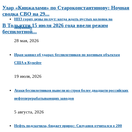
Удар «Кинжалами» по Староконстантинову: Ночная
сводка СВО на 29...
НПЗ горят, цены ползут: когда ждать пустых колонок на
В Тольятти 15 июля 2026 года ввели режим
заправках
беспилотной...
28 мая, 2026
Иран заявил об ударах беспилотников по военным объектам
США в Кувейте
19 июля, 2026
Атаки беспилотников вывели из строя более двадцати российских
нефтеперерабатывающих заводов
5 августа, 2026
Нефть подскочила, бюджет прирос: Силуанов отчитался о 200