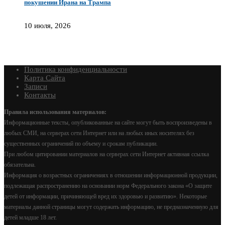
покушении Ирана на Трампа
10 июля, 2026
Политика конфиденциальности
Карта Сайта
Записи
Контакты
Правила использования материалов:
Информационные тексты, опубликованные на сайте могут быть воспроизведены в
любых СМИ, на серверах сети Интернет или на любых иных носителях без
существенных ограничений по объему и срокам публикации.
При любом цитировании материалов на серверах сети Интернет активная ссылка
обязательна.
Информация о возрастных ограничениях в отношении информационной продукции,
подлежащая распространению на основании норм Федерального закона «О защите
детей от информации, причиняющей вред их здоровью и развитию». Некоторые
материалы данной страницы могут содержать информацию, не предназначенную для
детей младше 18 лет.