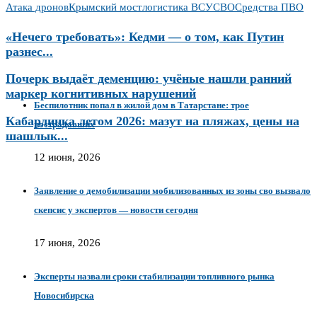
Атака дронов
Крымский мост
логистика ВСУ
СВО
Средства ПВО
«Нечего требовать»: Кедми — о том, как Путин
разнес...
Почерк выдаёт деменцию: учёные нашли ранний
маркер когнитивных нарушений
Беспилотник попал в жилой дом в Татарстане: трое
Кабардинка летом 2026: мазут на пляжах, цены на
пострадавших
шашлык...
12 июня, 2026
Заявление о демобилизации мобилизованных из зоны сво вызвало
скепсис у экспертов — новости сегодня
17 июня, 2026
Эксперты назвали сроки стабилизации топливного рынка
Новосибирска