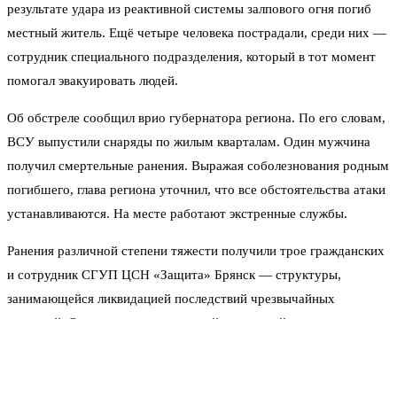
результате удара из реактивной системы залпового огня погиб
местный житель. Ещё четыре человека пострадали, среди них —
сотрудник специального подразделения, который в тот момент
помогал эвакуировать людей.
Об обстреле сообщил врио губернатора региона. По его словам,
ВСУ выпустили снаряды по жилым кварталам. Один мужчина
получил смертельные ранения. Выражая соболезнования родным
погибшего, глава региона уточнил, что все обстоятельства атаки
устанавливаются. На месте работают экстренные службы.
Ранения различной степени тяжести получили трое гражданских
и сотрудник СГУП ЦСН «Защита» Брянск — структуры,
занимающейся ликвидацией последствий чрезвычайных
ситуаций. Он как раз вывозил людей из опасной зоны, когда
начался обстрел. Все пострадавшие доставлены в больницу.
Врачи оказывают необходимую помощь.