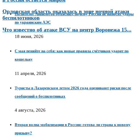
Орловская область оказалась в зоне ночной атаки
Политолог Анпилогов объяснил, почему Россия не наносит удары
беспилотников
по украинским АЭС
Что известно об атаке ВСУ на центр Воронежа 15...
18 июня, 2026
С мая пеняйте на себя: как новые правила счётчиков ударят по
кошельку
11 апреля, 2026
Туристы в Лазаревском летом 2026 года оценивают риски после
сообщений о беспилотниках
4 августа, 2026
Вторая волна мобилизации в России: готова ли страна к новому
призыву?