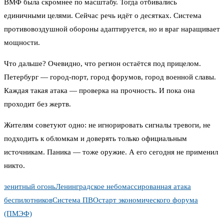
ВМФ была скромнее по масштабу. Тогда отбивались
единичными целями. Сейчас речь идёт о десятках. Система
противовоздушной обороны адаптируется, но и враг наращивает
мощности.
Что дальше? Очевидно, что регион остаётся под прицелом.
Петербург — город-порт, город форумов, город военной славы.
Каждая такая атака — проверка на прочность. И пока она
проходит без жертв.
Жителям советуют одно: не игнорировать сигналы тревоги, не
подходить к обломкам и доверять только официальным
источникам. Паника — тоже оружие. А его сегодня не применил
никто.
зенитный огонь
Ленинградское небо
массированная атака
беспилотников
Система ПВО
старт экономического форума
(ПМЭФ)