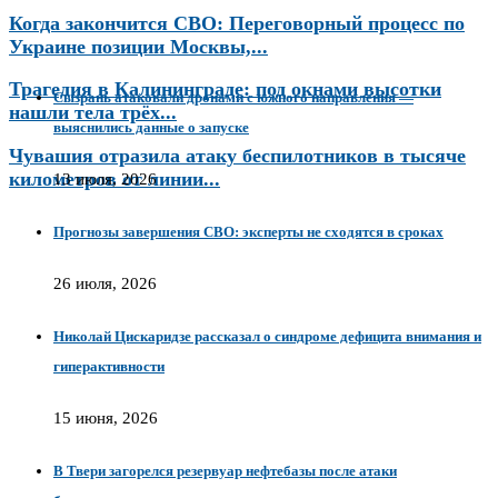
Когда закончится СВО: Переговорный процесс по
Украине позиции Москвы,...
Трагедия в Калининграде: под окнами высотки
Сызрань атаковали дронами с южного направления —
нашли тела трёх...
выяснились данные о запуске
Чувашия отразила атаку беспилотников в тысяче
километров от линии...
13 июля, 2026
Прогнозы завершения СВО: эксперты не сходятся в сроках
26 июля, 2026
Николай Цискаридзе рассказал о синдроме дефицита внимания и
гиперактивности
15 июня, 2026
В Твери загорелся резервуар нефтебазы после атаки