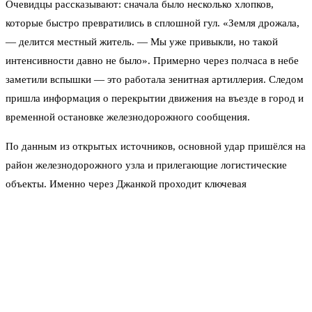
Очевидцы рассказывают: сначала было несколько хлопков,
которые быстро превратились в сплошной гул. «Земля дрожала,
— делится местный житель. — Мы уже привыкли, но такой
интенсивности давно не было». Примерно через полчаса в небе
заметили вспышки — это работала зенитная артиллерия. Следом
пришла информация о перекрытии движения на въезде в город и
временной остановке железнодорожного сообщения.
По данным из открытых источников, основной удар пришёлся на
район железнодорожного узла и прилегающие логистические
объекты. Именно через Джанкой проходит ключевая
транспортная артерия, связывающая Крым с материковой
частью страны. Перебои в работе станции могли быть вызваны
необходимостью разминирования прилегающей территории и
оценки повреждений.
В сети появились кадры, на которых виден столб дыма в районе
сортировочной горки. Власти пока не подтверждают, была ли