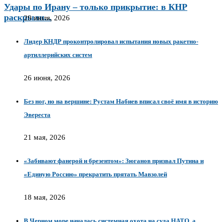
Удары по Ирану – только прикрытие: в КНР
раскрыли...
29 июля, 2026
Лидер КНДР проконтролировал испытания новых ракетно-
артиллерийских систем
26 июня, 2026
Без ног, но на вершине: Рустам Набиев вписал своё имя в историю
Эвереста
21 мая, 2026
«Забивают фанерой и брезентом»: Зюганов призвал Путина и
«Единую Россию» прекратить прятать Мавзолей
18 мая, 2026
В Черном море началась системная охота на суда НАТО, а