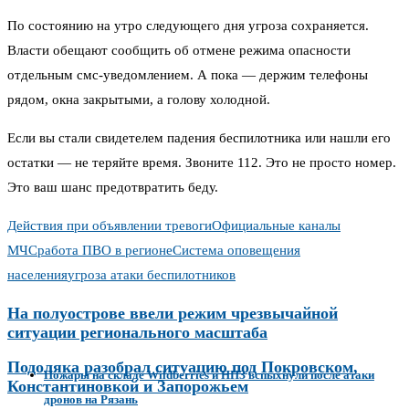
По состоянию на утро следующего дня угроза сохраняется.
Власти обещают сообщить об отмене режима опасности
отдельным смс-уведомлением. А пока — держим телефоны
рядом, окна закрытыми, а голову холодной.
Если вы стали свидетелем падения беспилотника или нашли его
остатки — не теряйте время. Звоните 112. Это не просто номер.
Это ваш шанс предотвратить беду.
Действия при объявлении тревоги
Официальные каналы
МЧС
работа ПВО в регионе
Система оповещения
населения
угроза атаки беспилотников
На полуострове ввели режим чрезвычайной
ситуации регионального масштаба
Подоляка разобрал ситуацию под Покровском,
Пожары на складе Wildberries и НПЗ вспыхнули после атаки
Константиновкой и Запорожьем
дронов на Рязань