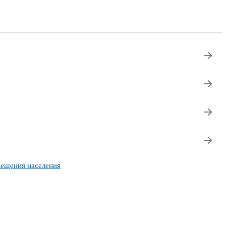
→
→
→
→
ещения населения