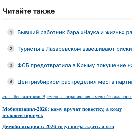
Читайте также
Бывший работник бара «Наука и жизнь» ра
1
Туристы в Лазаревском взвешивают риски
2
ФСБ предотвратила в Крыму покушение на
3
Центризбирком распределил места партий
4
атака беспилотников
Временные ограничения и меры безопасност
Мобилизация-2026: кому вручат повестку, а кому
положен пропуск
Демобилизация в 2026 году: когда ждать и что