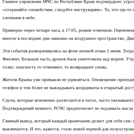
Главное управление МЧС по Республике Крым подтвердило: угрозу
«сохраняйте спокойствие, следуйте инструкциям». То, что где-то
хлопками в небе.
Примерно через четыре часа, в 17:05, режим отменили. Оцепенени
многое в последние дни завязано на воздушное пространство. Дв
Эти события разворачивались на фоне ночной атаки 2 июня. Тогд
Фиолент. Большая часть дронов была уничтожена над морем. Утром
толку: опасность то отменяют, то возвращают снова.
Жители Крыма уже привыкли не удивляться. Оповещение приходит
телефон и тем более не выкладывать координаты в открытый доступ
Слухи, которые мгновенно разлетаются в чатах, часто оказывают
Подтверждений немного. РСЧС предпочитает не подливать масла в
Главный вывод, который каждый крымчанин делает для себя сам: н
выключается. И это, кажется, стало новой нормой для полуострова