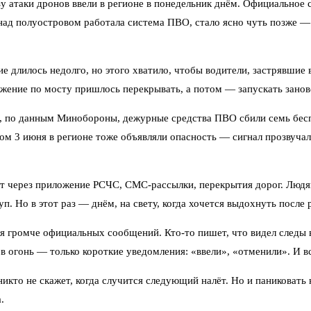
 атаки дронов ввели в регионе в понедельник днём. Официальное с
 над полуостровом работала система ПВО, стало ясно чуть позже —
е длилось недолго, но этого хватило, чтобы водители, застрявшие 
ижение по мосту пришлось перекрывать, а потом — запускать занов
а, по данным Минобороны, дежурные средства ПВО сбили семь бесп
 3 июня в регионе тоже объявляли опасность — сигнал прозвучал в 
 через приложение РСЧС, СМС-рассылки, перекрытия дорог. Людям
. Но в этот раз — днём, на свету, когда хочется выдохнуть после 
ся громче официальных сообщений. Кто-то пишет, что видел следы в
 огонь — только короткие уведомления: «ввели», «отменили». И вс
икто не скажет, когда случится следующий налёт. Но и паниковать н
.