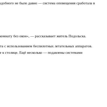
подобного не было давно — система оповещения сработала в
 комнату без окон», — рассказывает житель Подольска.
а с использованием беспилотных летательных аппаратов.
 к столице. Ещё несколько — подавлены системами
х сложно заметить визуально. Именно поэтому упор сделан на
 стене, не выходить на улицу без острой необходимости.
 гражданской авиации — включая дроны-курьеры и любительские
т на запасные аэродромы. В Шереметьево и Внуково пассажиров