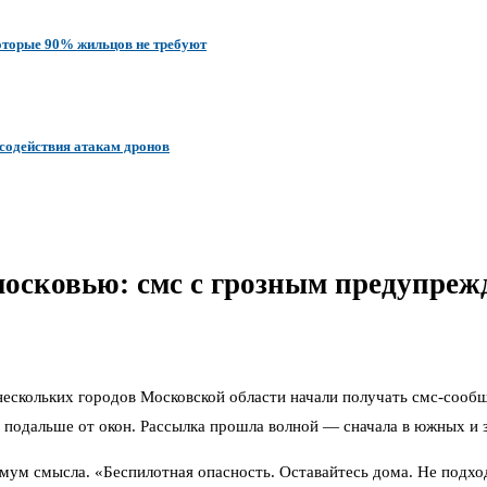
оторые 90% жильцов не требуют
 содействия атакам дронов
московью: смс с грозным предупре
у нескольких городов Московской области начали получать смс-соо
 подальше от окон. Рассылка прошла волной — сначала в южных и з
мум смысла. «Беспилотная опасность. Оставайтесь дома. Не подх