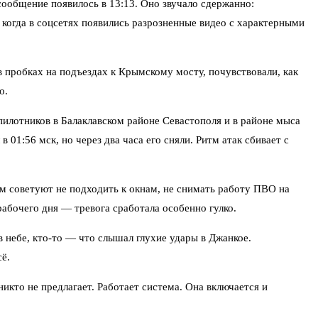
ообщение появилось в 13:13. Оно звучало сдержанно:
 когда в соцсетях появились разрозненные видео с характерными
в пробках на подъездах к Крымскому мосту, почувствовали, как
о.
илотников в Балаклавском районе Севастополя и в районе мыса
01:56 мск, но через два часа его сняли. Ритм атак сбивает с
 советуют не подходить к окнам, не снимать работу ПВО на
рабочего дня — тревога сработала особенно гулко.
 небе, кто-то — что слышал глухие удары в Джанкое.
ё.
икто не предлагает. Работает система. Она включается и