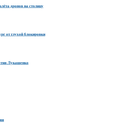
алёта дронов на столицу
ург от глухой блокировки
ротив Лукашенко
ня