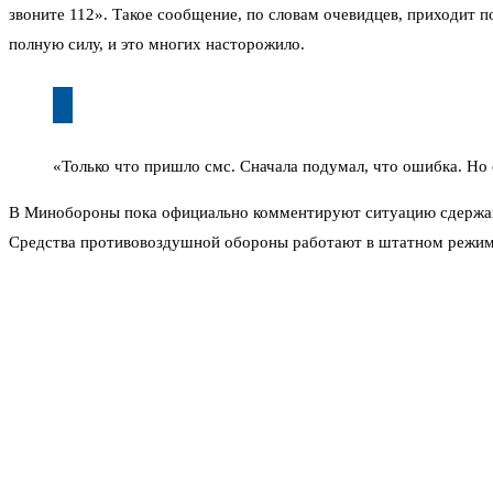
звоните 112». Такое сообщение, по словам очевидцев, приходит 
полную силу, и это многих насторожило.
«Только что пришло смс. Сначала подумал, что ошибка. Но 
В Минобороны пока официально комментируют ситуацию сдержанн
Средства противовоздушной обороны работают в штатном режиме
радиоэлектронной борьбы.
Ситуация осложняется тем, что ночное время даёт атакующим оп
техническое обнаружение и смс-информирование. Ведь главное — ч
В регионе уже ввели режим беспилотной опасности. Это значит,
квадрокоптеры. Аэропорты московского авиаузла работают по фак
просят следить за обновлениями на табло.