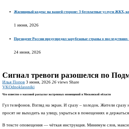
Жилищный кодекс на вашей стороне: 3 бесплатные услуги ЖКХ, к
1 июня, 2026
Президент России предупредил зарубежные страны о последствиях
24 июня, 2026
Сигнал тревоги разошелся по Под
Илья Попов
3 июня, 2026
26
views
Share
VK
Odnoklassniki
Что известно о массовой рассылке экстренных оповещений в Московской области
Гул телефонов. Взгляд на экран. И сразу – холодок. Жители сраз
просят не выходить на улицу, укрыться в помещениях и держаться
В тексте оповещения — чёткая инструкция. Минимум слов, макси