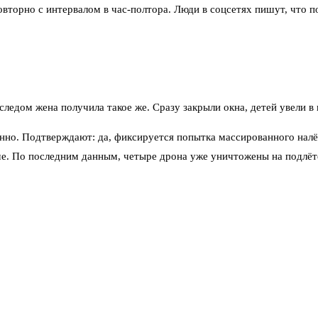
повторно с интервалом в час-полтора. Люди в соцсетях пишут, что 
следом жена получила такое же. Сразу закрыли окна, детей увели в
о. Подтверждают: да, фиксируется попытка массированного налёт
. По последним данным, четыре дрона уже уничтожены на подлёте
ределённые преимущества. Беспилотники идут на малых высотах, и
тобы человек вовремя понял: надо уйти от окон, встать к несущей
 что над населёнными пунктами временно запрещены полёты любой
тической погоде: часть рейсов задерживают, часть перенаправляю