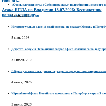
говорят...
«Очень плотная ночь»: Собянин раскрыл подробности массового н
Атака БПЛА на Владимир 18.07.2026: Беспилотник
попал в квартиру...
3 мая, 2026
Интернет уплыл: даже «белый список» не спасает Москву и Петерб
5 мая, 2026
Депутат Госдумы Чепа оценил запрос офиса Зеленского по делу п
31 июля, 2026
В Крыму встали электрички: перекрыты сразу четыре направления
4 июня, 2026
Чёрный шлейф над Невой: что произошло в Петербурге утром 3 ию
3 июня, 2026