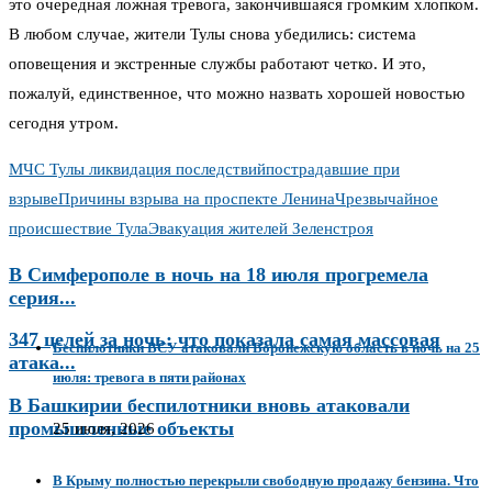
это очередная ложная тревога, закончившаяся громким хлопком.
В любом случае, жители Тулы снова убедились: система
оповещения и экстренные службы работают четко. И это,
пожалуй, единственное, что можно назвать хорошей новостью
сегодня утром.
МЧС Тулы ликвидация последствий
пострадавшие при
взрыве
Причины взрыва на проспекте Ленина
Чрезвычайное
происшествие Тула
Эвакуация жителей Зеленстроя
В Симферополе в ночь на 18 июля прогремела
серия...
347 целей за ночь: что показала самая массовая
Беспилотники ВСУ атаковали Воронежскую область в ночь на 25
атака...
июля: тревога в пяти районах
В Башкирии беспилотники вновь атаковали
промышленные объекты
25 июля, 2026
В Крыму полностью перекрыли свободную продажу бензина. Что