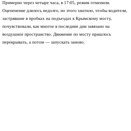
Примерно через четыре часа, в 17:05, режим отменили.
Оцепенение длилось недолго, но этого хватило, чтобы водители,
застрявшие в пробках на подъездах к Крымскому мосту,
почувствовали, как многое в последние дни завязано на
воздушное пространство. Движение по мосту пришлось
перекрывать, а потом — запускать заново.
Эти события разворачивались на фоне ночной атаки 2 июня.
Тогда, по данным Минобороны, дежурные средства ПВО сбили
семь беспилотников в Балаклавском районе Севастополя и в
районе мыса Фиолент. Большая часть дронов была уничтожена
над морем. Утром 3 июня в регионе тоже объявляли опасность
— сигнал прозвучал в 01:56 мск, но через два часа его сняли.
Ритм атак сбивает с толку: опасность то отменяют, то
возвращают снова.
Жители Крыма уже привыкли не удивляться. Оповещение
приходит через приложение РСЧС, СМС-рассылки, перекрытия