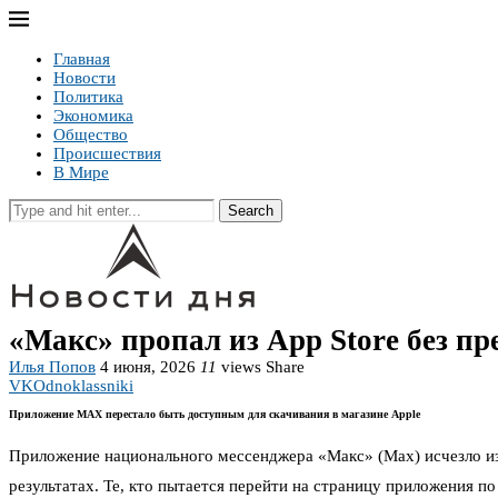
Главная
Новости
Политика
Экономика
Общество
Происшествия
В Мире
Search
«Макс» пропал из App Store без п
Илья Попов
4 июня, 2026
11
views
Share
VK
Odnoklassniki
Приложение MAX перестало быть доступным для скачивания в магазине Apple
Приложение национального мессенджера «Макс» (Max) исчезло из 
результатах. Те, кто пытается перейти на страницу приложения п