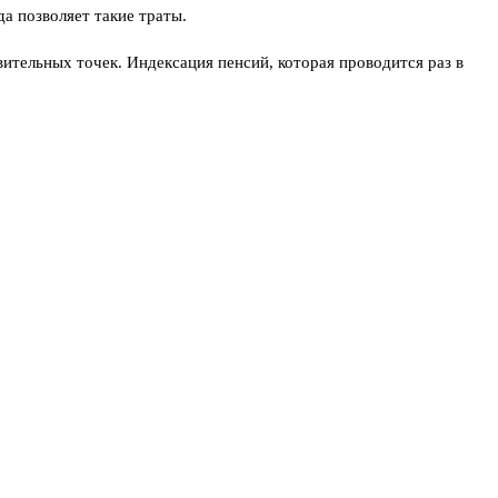
а позволяет такие траты.
вительных точек. Индексация пенсий, которая проводится раз в
ным глазом.
кого-то это станет поддержкой. Но для тех, кто уже не работает
. Вопрос не столько в желании, сколько в деньгах. А их, как
ая реформа 2024