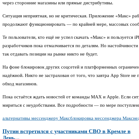
через сторонние магазины или прямые дистрибутивы.
Ситуация неприятная, но не критическая. Приложение «Макс» работ
продолжают функционировать — по крайней мере, массовых сообще
Те пользователи, кто ещё не успел скачать «Макс» и пользуется
разработчиков пока отмалчивается по деталям. Но настойчивости
так отдавать позиции на рынке никто не будет.
На фоне блокировок других соцсетей и платформенных ограничени
надёжной. Никто не застрахован от того, что завтра App Store 
обход магазинов.
Пока остаётся ждать новостей от команды MAX и Apple. Если ситу
мириться с неудобствами. Все подробности — по мере поступлен
альтернативы мессенджеру Макс
блокировка мессенджера Макс
не
Путин встретился с участниками СВО в Кремле в
День...