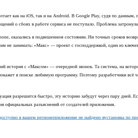
ает как на iOS, так и на Android. В Google Play, судя по данным,
ний о сбоях в работе сервиса не поступало. Проблема затронула 
 iPhone, оказались в подвешенном состоянии. Ни точных сроков во
 им не занимать: «Макс» — проект с господдержкой, один из ключ
й история с «Максом» — очередной звонок. Та система, на которо
не покажет в поиске любимую программу. Поэтому разработчики всё
ация разрешится быстро, эту историю забудут через пару дней. Ес
ия официальных разъяснений от создателей приложения.
доступно в вашем регионе
приложение не найдено в
установка по пр