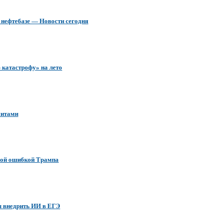
 нефтебазе — Новости сегодня
 катастрофу» на лето
митами
ной ошибкой Трампа
ы внедрить ИИ в ЕГЭ