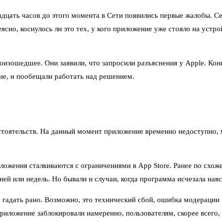
дцать часов до этого момента в Сети появились первые жалобы. Се
сно, коснулось ли это тех, у кого приложение уже стояло на устрой
изошедшее. Они заявили, что запросили разъяснения у Apple. Кон
не, и пообещали работать над решением.
стоятельств. На данный момент приложение временно недоступно, 
иложения сталкиваются с ограничениями в App Store. Ранее по схо
ней или недель. Но бывали и случаи, когда программа исчезала нав
гадать рано. Возможно, это технический сбой, ошибка модерации и
 приложение заблокировали намеренно, пользователям, скорее всег