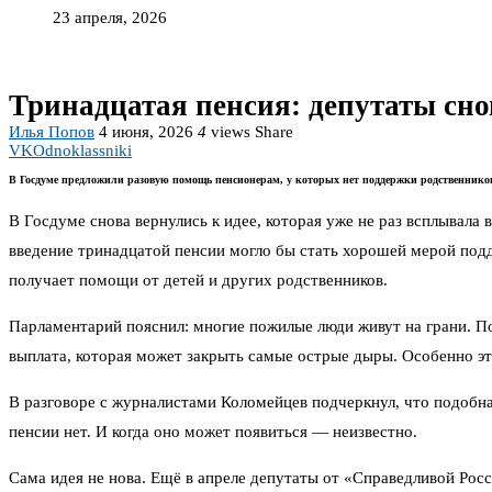
23 апреля, 2026
Тринадцатая пенсия: депутаты сн
Илья Попов
4 июня, 2026
4
views
Share
VK
Odnoklassniki
В Госдуме предложили разовую помощь пенсионерам, у которых нет поддержки родственнико
В Госдуме снова вернулись к идее, которая уже не раз всплывала
введение тринадцатой пенсии могло бы стать хорошей мерой подд
получает помощи от детей и других родственников.
Парламентарий пояснил: многие пожилые люди живут на грани. По
выплата, которая может закрыть самые острые дыры. Особенно эт
В разговоре с журналистами Коломейцев подчеркнул, что подобн
пенсии нет. И когда оно может появиться — неизвестно.
Сама идея не нова. Ещё в апреле депутаты от «Справедливой Рос