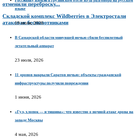
Россиянку избили в грузинском отеле из‑за разговора на русском
отменили переброску...
языке
Складской комплекс Wildberries в Электростали
атакован беспилотниками
19 июля, 2026
В Самарской области минувшей ночью сбили беспилотный
летательный аппарат
23 июля, 2026
11 дронов накрыли Саратов ночью: объекты гражданской
инфраструктуры получили повреждения
1 июня, 2026
«Гул, хлопок — и тишина»: что известно о ночной атаке дрона на
западе Москвы
4 мая, 2026