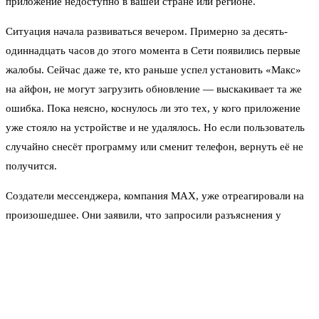
приложение недоступно в вашей стране или регионе.
Ситуация начала развиваться вечером. Примерно за десять-
одиннадцать часов до этого момента в Сети появились первые
жалобы. Сейчас даже те, кто раньше успел установить «Макс»
на айфон, не могут загрузить обновление — выскакивает та же
ошибка. Пока неясно, коснулось ли это тех, у кого приложение
уже стояло на устройстве и не удалялось. Но если пользователь
случайно снесёт программу или сменит телефон, вернуть её не
получится.
Создатели мессенджера, компания MAX, уже отреагировали на
произошедшее. Они заявили, что запросили разъяснения у
Apple. Конкретных причин блокировки пока нет. В компании
лишь подтвердили, что приложение временно не отображается в
магазине, и пообещали работать над решением.