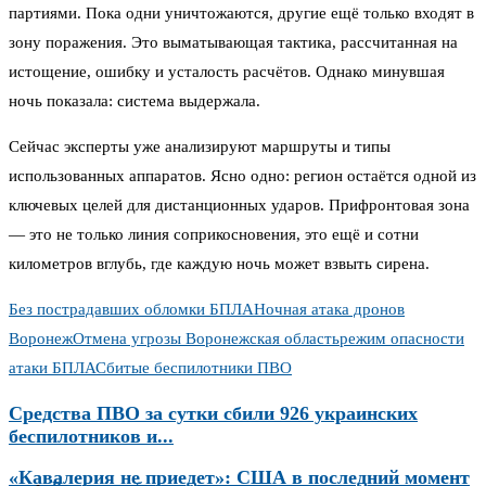
партиями. Пока одни уничтожаются, другие ещё только входят в
зону поражения. Это выматывающая тактика, рассчитанная на
истощение, ошибку и усталость расчётов. Однако минувшая
ночь показала: система выдержала.
Сейчас эксперты уже анализируют маршруты и типы
использованных аппаратов. Ясно одно: регион остаётся одной из
ключевых целей для дистанционных ударов. Прифронтовая зона
— это не только линия соприкосновения, это ещё и сотни
километров вглубь, где каждую ночь может взвыть сирена.
Без пострадавших обломки БПЛА
Ночная атака дронов
Воронеж
Отмена угрозы Воронежская область
режим опасности
атаки БПЛА
Сбитые беспилотники ПВО
Средства ПВО за сутки сбили 926 украинских
беспилотников и...
«Кавалерия не приедет»: США в последний момент