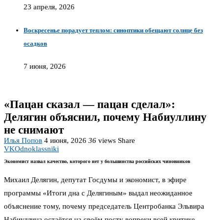
23 апреля, 2026
Воскресенье порадует теплом: синоптики обещают солнце без
осадков
7 июня, 2026
«Пацан сказал — пацан сделал»:
Делягин объяснил, почему Набиуллину
не снимают
Илья Попов
4 июня, 2026
36
views
Share
VK
Odnoklassniki
Экономист назвал качество, которого нет у большинства российских чиновников
Михаил Делягин, депутат Госдумы и экономист, в эфире
программы «Итоги дна с Делягиным» выдал неожиданное
объяснение тому, почему председатель Центробанка Эльвира
Набиуллина остаётся на своём посту вопреки всей критике.