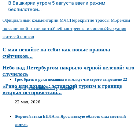
В Башкирии утром 5 августа ввели режим
беспилотной…
Официальный комментарий МЧС
Перекрытие трассы М5
режим
повышенной готовности
Учебная тревога и сирены
Эвакуация
жителей и школ
С мая пеняйте на себя: как новые правила
счётчиков...
Небо над Петербургом накрыло чёрной пеленой: что
случилось
Грех брать в руки ножницы и иголку: что строго запрещено 22
«Рано или поздно»: эстонский туризм к границе
мая, в день Николая Чудотворца
вскрыл исторический...
22 мая, 2026
Жертвой атаки БПЛА на Ярославскую область стал местный
житель