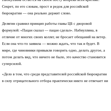
Секрет, по его словам, прост и редок для российской
бюрократии — она реально держит слово.
Делягин сравнил принцип работы главы ЦБ с дворовой
формулой: «Пацан сказал — пацан сделал». Набиуллина, в
отличие от многих своих коллег, не бросает обещаний на ветер.
Если она что-то заявила — можно ждать, что так и будет. В
мире, где чиновники привыкли говорить одно, делать другое, а
потом делать вид, что ничего не было, это качество становится
суперсилой.
«Дело в том, что среди представителей российской бюрократии
в силу отрицательного отбора практически никто не отвечает ни
за какие свои слова. Слова российского чиновника могут
означать всё что угодно. Они могут даже вполне отражать
объективную реальность. Но вместе с тем они могут обозначать
и всё что угодно остальное», — отметил Делягин.