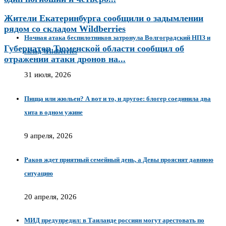
Жители Екатеринбурга сообщили о задымлении
рядом со складом Wildberries
Ночная атака беспилотников затронула Волгоградский НПЗ и
Губернатор Тюменской области сообщил об
склад Wildberries
отражении атаки дронов на...
31 июля, 2026
Пицца или жюльен? А вот и то, и другое: блогер соединила два
хита в одном ужине
9 апреля, 2026
Раков ждет приятный семейный день, а Девы прояснят давнюю
ситуацию
20 апреля, 2026
МИД предупредил: в Таиланде россиян могут арестовать по