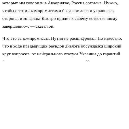
которых мы говорили в Анкоридже, Россия согласна. Нужно,
чтобы с этими компромиссами была согласна и украинская
сторона, и конфликт быстро придет к своему естественному
завершению», — сказал он.
Что это за компромиссы, Путин не расшифровал. Но известно,
что в ходе предыдущих раундов диалога обсуждался широкий
круг вопросов: от нейтрального статуса Украины до гарантий
безопасности и территориальных аспектов. Киев тогда
отказывался от многих предложений, теперь, по логике
российского лидера, настало время пересмотреть подход.
«Мы хотим договориться. Но договариваться
должны обе стороны, иначе никак. Россия свои
красные линии обозначила, мы готовы к поиску