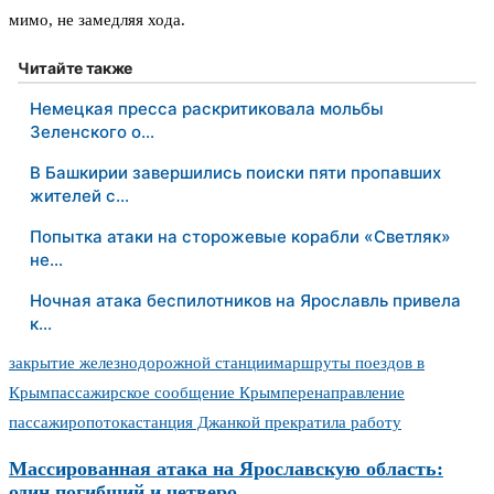
мимо, не замедляя хода.
Читайте также
Немецкая пресса раскритиковала мольбы
Зеленского о…
В Башкирии завершились поиски пяти пропавших
жителей с…
Попытка атаки на сторожевые корабли «Светляк»
не…
Ночная атака беспилотников на Ярославль привела
к…
закрытие железнодорожной станции
маршруты поездов в
Крым
пассажирское сообщение Крым
перенаправление
пассажиропотока
станция Джанкой прекратила работу
Массированная атака на Ярославскую область:
один погибший и четверо...