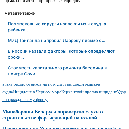
нормальной жизни прибрежных городов.
Читайте также
Подмосковные хирурги извлекли из желудка
ребенка…
МИД Таиланда направил Лаврову письмо с…
В России назвали факторы, которые определяют
сроки…
Стоимость капитального ремонта бассейна в
центре Сочи…
атака беспилотников на порт
Жертвы среди экипажа
судна
Инцидент в Черном море
Керченский пролив инцидент
Удар
по гражданскому флоту
Минобороны Беларуси опровергло слухи о
строительстве фортификаций на южной...
Переговоры по Украине: почему диалог не ведёт к