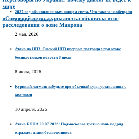
миру
2027 год объявили новым концом света. Что такого наобещали
«Сомнений нет»: журналистка объявила итог
Ванга и Жириновский
расследования о жене Макрона
2 мая, 2026
Атака на НПЗ: Омский НПЗ впервые пострадал при атаке
беспилотников новости 8 июля
8 июля, 2026
Куриный лагман: забудьте про обычный суп, густая лапша с
овощами
10 апреля, 2026
Атака БПЛА 29.07.2026: Подмосковье третью ночь подряд
отражает атаки беспилотников