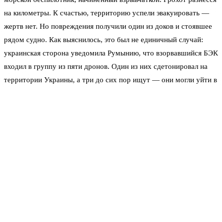
на километры. К счастью, территорию успели эвакуировать —
жертв нет. Но повреждения получили один из доков и стоявшее
рядом судно. Как выяснилось, это был не единичный случай:
украинская сторона уведомила Румынию, что взорвавшийся БЭК
входил в группу из пяти дронов. Один из них сдетонировал на
территории Украины, а три до сих пор ищут — они могли уйти в
сторону Болгарии или Турции.
В посольстве России обратили внимание румынской
общественности на то, что именно такие аппараты Киев
использует для терактов против мирного судоходства. «Эти
БЭКи — оружие террора, — говорится в сообщении дипмиссии.
— Они направлены против гражданских кораблей, экипажей,
портовой инфраструктуры. Возлагать ответственность за их
действия на Россию — абсурд». Дипломаты напомнили, что в
Чёрном море регулярно фиксируются атаки украинских морских
дронов на суда, не имеющие никакого отношения к военным