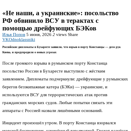
«Не наши, а украинские»: посольство
РФ обвинило ВСУ в терактах с
помощью дрейфующих БЭКов
Илья Попов
5 июня, 2026
2
views
Share
VK
Odnoklassniki
Российские дипломаты в Бухаресте заявили, что взрыв в порту Констанцы — дело рук
Киева, и предупредили о новых угрозах
После громкого взрыва в румынском порту Констанца
посольство России в Бухаресте выступило с жёстким
заявлением. Дипломаты подчеркнули: дрейфующие у румынских
берегов безэкипажные катера (БЭКи) — украинские, и
используются ВСУ для террористических атак против
гражданских морских судов. Любые попытки связать эти
аппараты с Россией назвали лишёнными оснований.
Инцидент произошёл утром. В порту Констанца взорвался
морской беспилотник, начинённый взрывчаткой. Грохот разнёсся