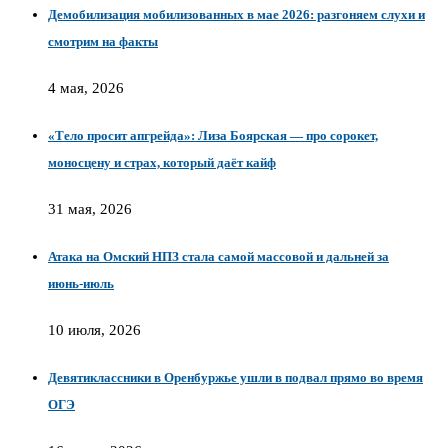
Демобилизация мобилизованных в мае 2026: разгоняем слухи и
смотрим на факты
4 мая, 2026
«Тело просит апгрейда»: Лиза Боярская — про сорокет,
моносцену и страх, который даёт кайф
31 мая, 2026
Атака на Омский НПЗ стала самой массовой и дальней за
июнь‑июль
10 июля, 2026
Девятиклассники в Оренбуржье ушли в подвал прямо во время
ОГЭ