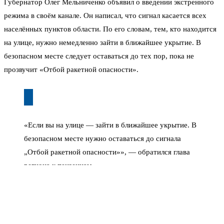
Губернатор Олег Мельниченко объявил о введении экстренного
режима в своём канале. Он написал, что сигнал касается всех
населённых пунктов области. По его словам, тем, кто находится
на улице, нужно немедленно зайти в ближайшее укрытие. В
безопасном месте следует оставаться до тех пор, пока не
прозвучит «Отбой ракетной опасности».
«Если вы на улице — зайти в ближайшее укрытие. В
безопасном месте нужно оставаться до сигнала
„Отбой ракетной опасности»», — обратился глава
региона к пензенцам.
Ситуация развивалась стремительно. Жители публиковали
сообщения в соцсетях: кто-то уходил в подвал, кто-то оставался
дома, ожидая дальнейших указаний. В региональных каналах