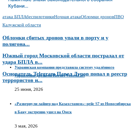
Кубани…
атака БПЛА
беспилотники
Ночная атака
Обломки дронов
ПВО
Калужской области
Обломки сбитых дронов упали в порту и у
полигона...
Южный город Московской области пострадал от
удара БПЛА в...
Украинская компания представила систему удалённого
Основатель Telegram Павел Дуров попал в реестр
управления дронами Hornet Vision Ctrl
террористов и...
25 июня, 2026
«Развернули лайнер над Казахстаном»: рейс S7 из Новосибирска
в Баку экстренно ушел на Омск
3 мая, 2026