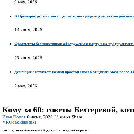
9 мая, 2026
В Приморье рухнул мост с детьми: пострадали двое несовершенно
13 июля, 2026
Фрагменты беспилотников обнаружены в порту и на предприятиях
29 июля, 2026
Деменция отступает: назван простой способ защитить мозг после 3
2 мая, 2026
Кому за 60: советы Бехтеревой, ко
Илья Попов
6 июня, 2026
13
views
Share
VK
Odnoklassniki
Как сохранить ясность ума и бодрость тела в зрелом возрасте