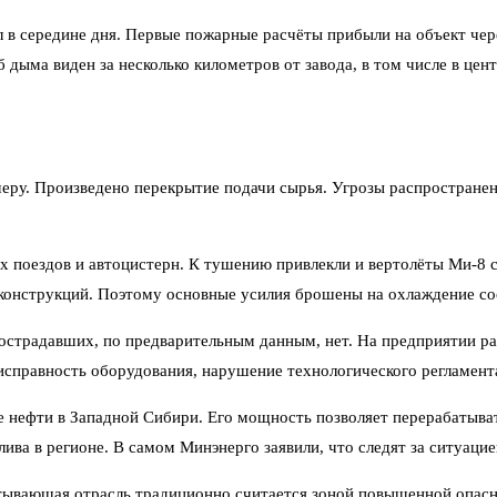
 в середине дня. Первые пожарные расчёты прибыли на объект чер
 дыма виден за несколько километров от завода, в том числе в цен
меру. Произведено перекрытие подачи сырья. Угрозы распространен
х поездов и автоцистерн. К тушению привлекли и вертолёты Ми-8 
онструкций. Поэтому основные усилия брошены на охлаждение сос
острадавших, по предварительным данным, нет. На предприятии ра
еисправность оборудования, нарушение технологического регламент
нефти в Западной Сибири. Его мощность позволяет перерабатывать
ва в регионе. В самом Минэнерго заявили, что следят за ситуацией
ывающая отрасль традиционно считается зоной повышенной опасно