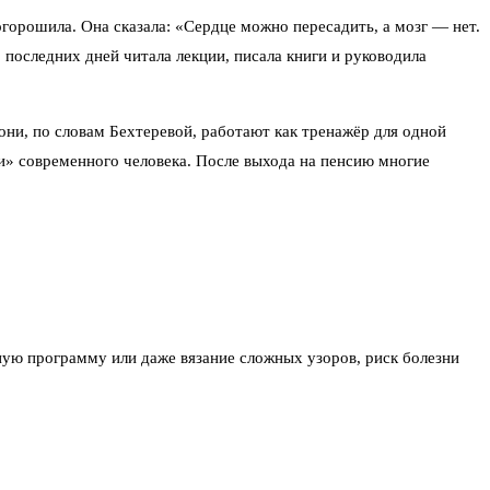
орошила. Она сказала: «Сердце можно пересадить, а мозг — нет.
 последних дней читала лекции, писала книги и руководила
они, по словам Бехтеревой, работают как тренажёр для одной
и» современного человека. После выхода на пенсию многие
ную программу или даже вязание сложных узоров, риск болезни
 вы учитесь пользоваться смартфоном — мозг работает активнее,
ь между кровоснабжением мозга и состоянием ног. Она