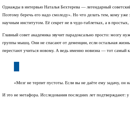
Однажды в интервью Наталья Бехтерева — легендарный советский 
Поэтому беречь его надо смолоду». Но что делать тем, кому уже 
научным институтом. Её секрет не в чудо-таблетках, а в простых
Главный совет академика звучит парадоксально просто: мозгу нуж
группы мышц. Они не спасают от деменции, если остальная жизнь
перестают учиться новому. А ведь именно новизна — тот самый к
«Мозг не терпит пустоты. Если вы не даёте ему задачу, он
И это не метафора. Исследования последних лет подтверждают: у
Альцгеймера снижается почти на треть. Причём важно не просто 
чем при чтении газеты. Потому что это вызов.
Второй важный пункт — физическая активность. Но не изнуритель