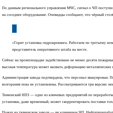
По данным регионального управления МЧС, сигнал о ЧП поступил
на соседнее оборудование. Очевидцы сообщают, что чёрный столб
«Горит установка гидрокрекинга. Работаем по третьему но
представитель оперативного штаба на месте.
Сейчас на промплощадке задействовано не менее десяти пожарны
высокая температура может вызвать деформацию металлических к
Администрация завода подтвердила, что персонал эвакуирован. П
возгорания пока не установлены. Рассматриваются три версии: н
Тюменский НПЗ — одно из ключевых предприятий по переработке 
установки, даже временный, может скорректировать поставки топли
Пожар на тюменском заводе — не единичное ЧП. Нефтеперерабат