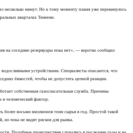
ез несколько минут. Но к тому моменту пламя уже перекинулось
тральных кварталах Тюмени.
ия на соседние резервуары пока нет», — коротко сообщил
с водосливными устройствами. Специалисты опасаются, что
едних ёмкостей, чтобы не допустить цепной реакции.
ботает собственная газоспасательная служба. Причины
а и человеческий фактор.
 более восьми миллионов тонн сырья в год. Простой такой
, но пока не видят рисков для рынка.
сти. Подобные происшествия случались в последние годы и на