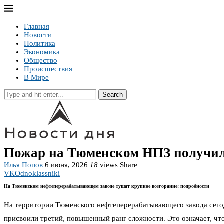
Главная
Новости
Политика
Экономика
Общество
Происшествия
В Мире
Search
Пожар на Тюменском НПЗ получил
Илья Попов
6 июня, 2026
18
views
Share
VK
Odnoklassniki
На Тюменском нефтеперерабатывающем заводе тушат крупное возгорание: подробности
На территории Тюменского нефтеперерабатывающего завода сегод
присвоили третий, повышенный ранг сложности. Это означает, чт