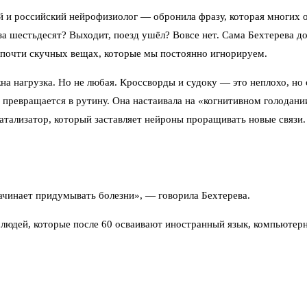
и российский нейрофизиолог — обронила фразу, которая многих ог
за шестьдесят? Выходит, поезд ушёл? Вовсе нет. Сама Бехтерева до
, почти скучных вещах, которые мы постоянно игнорируем.
на нагрузка. Но не любая. Кроссворды и судоку — это неплохо, но 
 превращается в рутину. Она настаивала на «когнитивном голодани
атализатор, который заставляет нейроны проращивать новые связи.
 начинает придумывать болезни», — говорила Бехтерева.
 людей, которые после 60 осваивают иностранный язык, компьютер
повторять заученное, а именно преодолевать сопротивление. Когда
ный фитнес, а постоянное движение. Бехтерева подчёркивала связ