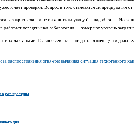
жесточает проверки. Вопрос в том, становятся ли предприятия от 
овали закрыть окна и не выходить на улицу без надобности. Неско
е работает передвижная лаборатория — замеряют уровень загрязне
т иногда сутками. Главное сейчас — не дать пламени уйти дальше.
оза распространения огня
Чрезвычайная ситуация техногенного ха
ков уже проездны
ичного дня