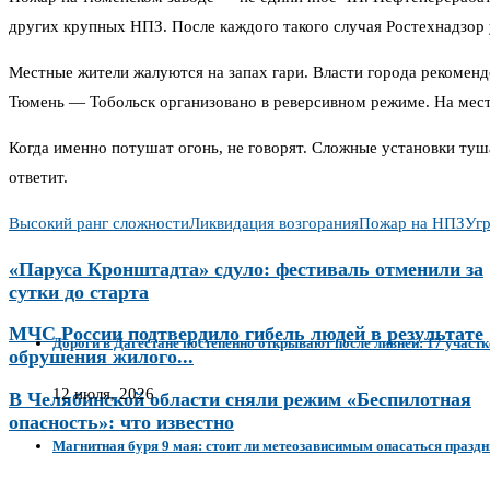
других крупных НПЗ. После каждого такого случая Ростехнадзор у
Местные жители жалуются на запах гари. Власти города рекоменд
Тюмень — Тобольск организовано в реверсивном режиме. На мест
Когда именно потушат огонь, не говорят. Сложные установки туша
ответит.
Высокий ранг сложности
Ликвидация возгорания
Пожар на НПЗ
Угр
«Паруса Кронштадта» сдуло: фестиваль отменили за
сутки до старта
МЧС России подтвердило гибель людей в результате
Дороги в Дагестане постепенно открывают после ливней: 17 участ
обрушения жилого...
12 июля, 2026
В Челябинской области сняли режим «Беспилотная
опасность»: что известно
Магнитная буря 9 мая: стоит ли метеозависимым опасаться праздн