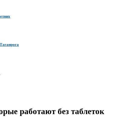
летних
 Таганрога
5
торые работают без таблеток