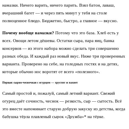
намазки. Ничего варить, ничего парить. Взял батон, лаваш,
вчерашний багет — и через пять минут у тебя на столе
полноценное блюдо. Бюджетно, быстро, а главное — вкусно.
Почему вообще намазки?
Потому что это база. Хлеб есть у
всех. Овощи летом дёшевы. Остатки сыра, пара яиц, банка
консервов — из этого набора можно сделать три совершенно
разных обеда. И каждый раз новый вкус. Ниже три проверенных
варианта. Проверено на себе, на голодных гостях и на детях,
которые обычно нос воротят от всего «полезного».
Первая: сырно-чесночная с огурцом — хрустит и пахнет
Самый простой и, пожалуй, самый летний вариант. Свежий
огурец даёт сочность, чеснок — резкость, сыр — сытость. Всё
это вместе напоминает старую добрую закуску из детства, когда
бабушка тёрла плавленый сырок «Дружба»* на тёрке.
*Примечание: «Дружба» — это не про дружбу народов, а про