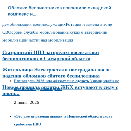
Обломки беспилотников повредили складской
комплекс и…
демобилизация военнослужащих
Ротация и замена в зоне
СВО
сроки службы мобилизованных
указ о завершении
мобилизации
частичная мобилизация
Сызранский НПЗ загорелся после атаки
беспилотников в Самарской области
Жительница Электростали пострадала после
падения обломков сбитого беспилотника
Еленин день 2026: что обязательно сделать 3 июня, чтобы не
Новые правила оплаты ЖКХ вступают в силу с
остаться без урожая и денег
июля...
2 июня, 2026
«Это уже не разовая акция»: в Пензенской области снова
сработала ПВО