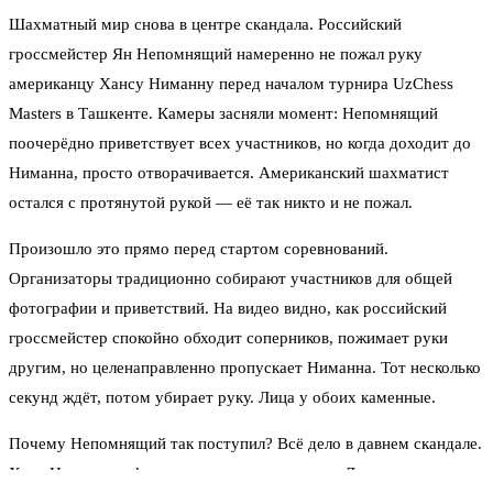
Шахматный мир снова в центре скандала. Российский
гроссмейстер Ян Непомнящий намеренно не пожал руку
американцу Хансу Ниманну перед началом турнира UzChess
Masters в Ташкенте. Камеры засняли момент: Непомнящий
поочерёдно приветствует всех участников, но когда доходит до
Ниманна, просто отворачивается. Американский шахматист
остался с протянутой рукой — её так никто и не пожал.
Произошло это прямо перед стартом соревнований.
Организаторы традиционно собирают участников для общей
фотографии и приветствий. На видео видно, как российский
гроссмейстер спокойно обходит соперников, пожимает руки
другим, но целенаправленно пропускает Ниманна. Тот несколько
секунд ждёт, потом убирает руку. Лица у обоих каменные.
Почему Непомнящий так поступил? Всё дело в давнем скандале.
Ханс Ниманн — фигура в шахматах спорная. Два года назад