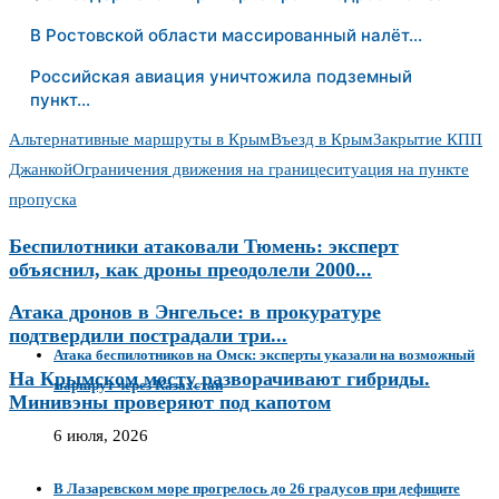
В Ростовской области массированный налёт…
Российская авиация уничтожила подземный
пункт…
Альтернативные маршруты в Крым
Въезд в Крым
Закрытие КПП
Джанкой
Ограничения движения на границе
ситуация на пункте
пропуска
Беспилотники атаковали Тюмень: эксперт
объяснил, как дроны преодолели 2000...
Атака дронов в Энгельсе: в прокуратуре
подтвердили пострадали три...
Атака беспилотников на Омск: эксперты указали на возможный
На Крымском мосту разворачивают гибриды.
маршрут через Казахстан
Минивэны проверяют под капотом
6 июля, 2026
В Лазаревском море прогрелось до 26 градусов при дефиците