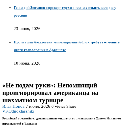
Геннадий Зюганов опроверг слухи о планах изъять вклады у
россиян
23 июня, 2026
Пропавшие бюллетени: оппозиционный блок требует отменить
итоги голосования в Арташате
10 июня, 2026
«Не подам руки»: Непомнящий
проигнорировал американца на
шахматном турнире
Илья Попов
7 июня, 2026
6
views
Share
VK
Odnoklassniki
Российский гроссмейстер демонстративно отказался от рукопожатия с Хансом Ниманном
перед партией в Ташкенте