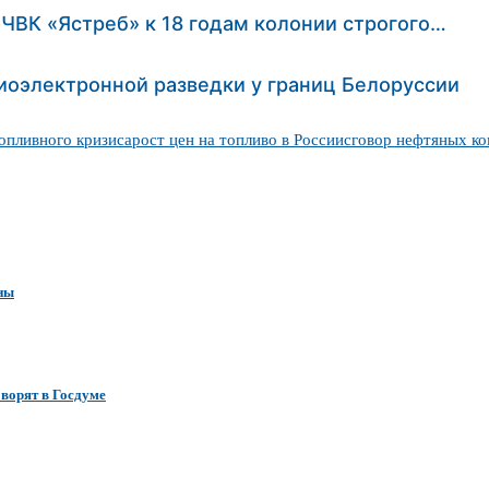
 ЧВК «Ястреб» к 18 годам колонии строгого…
иоэлектронной разведки у границ Белоруссии
опливного кризиса
рост цен на топливо в России
сговор нефтяных к
ены
оворят в Госдуме