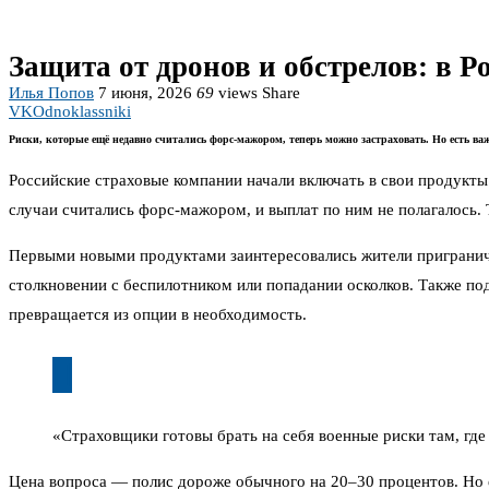
Защита от дронов и обстрелов: в 
Илья Попов
7 июня, 2026
69
views
Share
VK
Odnoklassniki
Риски, которые ещё недавно считались форс-мажором, теперь можно застраховать. Но есть ва
Российские страховые компании начали включать в свои продукты
случаи считались форс-мажором, и выплат по ним не полагалось. 
Первыми новыми продуктами заинтересовались жители приграничн
столкновении с беспилотником или попадании осколков. Также под
превращается из опции в необходимость.
«Страховщики готовы брать на себя военные риски там, где
Цена вопроса — полис дороже обычного на 20–30 процентов. Но е