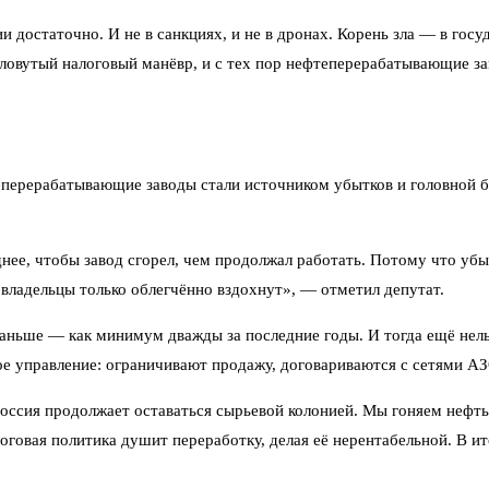
и достаточно. И не в санкциях, и не в дронах. Корень зла — в гос
ловутый налоговый манёвр, и с тех пор нефтеперерабатывающие за
теперерабатывающие заводы стали источником убытков и головной б
нее, чтобы завод сгорел, чем продолжал работать. Потому что уб
о владельцы только облегчённо вздохнут», — отметил депутат.
раньше — как минимум дважды за последние годы. И тогда ещё нел
ное управление: ограничивают продажу, договариваются с сетями АЗ
Россия продолжает оставаться сырьевой колонией. Мы гоняем нефть 
говая политика душит переработку, делая её нерентабельной. В ито