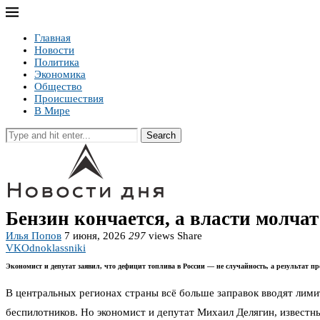
Главная
Новости
Политика
Экономика
Общество
Происшествия
В Мире
Search
Бензин кончается, а власти молча
Илья Попов
7 июня, 2026
297
views
Share
VK
Odnoklassniki
Экономист и депутат заявил, что дефицит топлива в России — не случайность, а результат п
В центральных регионах страны всё больше заправок вводят лими
беспилотников. Но экономист и депутат Михаил Делягин, известны