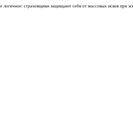
е логичное: страховщики защищают себя от массовых исков при эск
сти, которые оформят полис заранее, это реальный финансовый инс
енные риски в продукты для физических лиц. Верховный суд тоже 
енем обсуждает индексацию лимитов и обязательное страхование ж
, что рынок больше не может игнорировать реальность. Если раньш
риграничье и владельцев недвижимости в зоне риска это шанс хотя
ного пути, похоже, нет.
еты из-за неизвестного объекта в небе
 пожар на логистическом объекте ВБ, что…