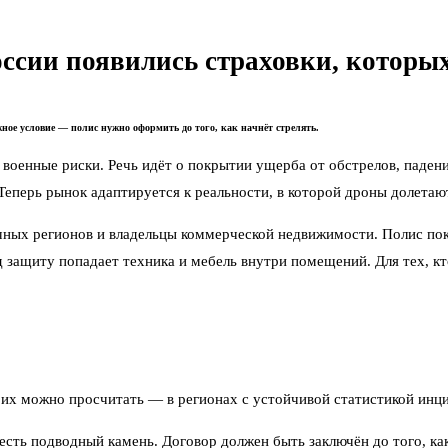
России появились страховки, которы
жное условие — полис нужно оформить до того, как начнёт стрелять.
 военные риски. Речь идёт о покрытии ущерба от обстрелов, паден
Теперь рынок адаптируется к реальности, в которой дроны долетаю
ых регионов и владельцы коммерческой недвижимости. Полис покр
 защиту попадает техника и мебель внутри помещений. Для тех, кто
 их можно просчитать — в регионах с устойчивой статистикой инц
сть подводный камень. Договор должен быть заключён до того, как