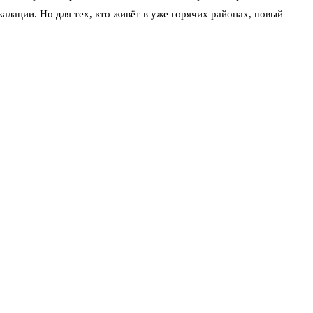
алации. Но для тех, кто живёт в уже горячих районах, новый
трумент.
дал сигнал рынку: решения о выплатах по таким случаям
илья от чрезвычайных ситуаций — правда, пока на уровне
е страховщики говорили «это война, мы не платим», то теперь
 бы частично компенсировать потери. Но главное — сам факт:
→
→