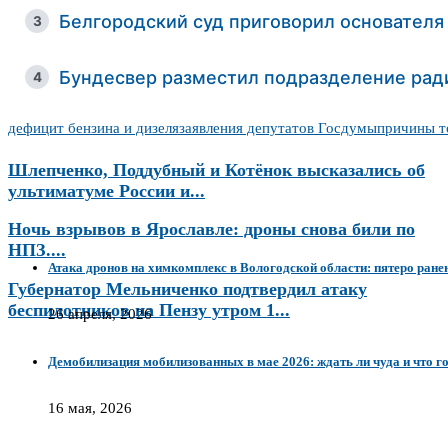
Белгородский суд приговорил основателя
3
Бундесвер разместил подразделение рад
4
дефицит бензина и дизеля
заявления депутатов Госдумы
причины т
Шлепченко, Поддубный и Котёнок высказались об
ультиматуме России и...
Ночь взрывов в Ярославле: дроны снова били по
НПЗ....
Атака дронов на химкомплекс в Вологодской области: пятеро ран
Губернатор Мельниченко подтвердил атаку
беспилотников на Пензу утром 1...
26 апреля, 2026
Демобилизация мобилизованных в мае 2026: ждать ли чуда и что г
16 мая, 2026