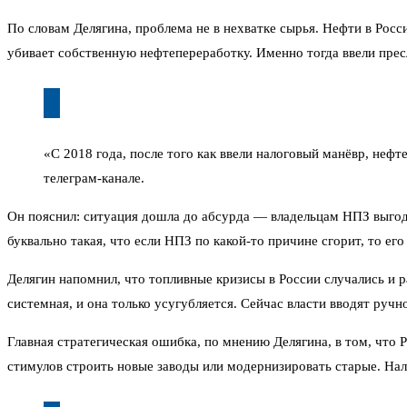
По словам Делягина, проблема не в нехватке сырья. Нефти в Росси
убивает собственную нефтепереработку. Именно тогда ввели прес
«С 2018 года, после того как ввели налоговый манёвр, неф
телеграм-канале.
Он пояснил: ситуация дошла до абсурда — владельцам НПЗ выгод
буквально такая, что если НПЗ по какой-то причине сгорит, то ег
Делягин напомнил, что топливные кризисы в России случались и 
системная, и она только усугубляется. Сейчас власти вводят руч
Главная стратегическая ошибка, по мнению Делягина, в том, что 
стимулов строить новые заводы или модернизировать старые. Нало