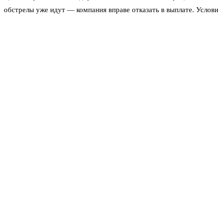
обстрелы уже идут — компания вправе отказать в выплате. Услови
продукт оказывается недоступен. Зато для владельцев недвижимо
По данным «Ведомостей», страховые компании начали включать во
постепенно становятся прецедентными. «Опора России» тем врем
законопроекта.
Появление страховок от военных ударов и дронов — симптом того
они говорят «платим, но с оговорками». Для миллионов людей в п
российский страховой рынок входит в военную экономику. И обрат
Читайте также
Аэропорт Лейпциг/Галле приостановил пол
1
Атака БПЛА на Тульскую область сегодня:
2