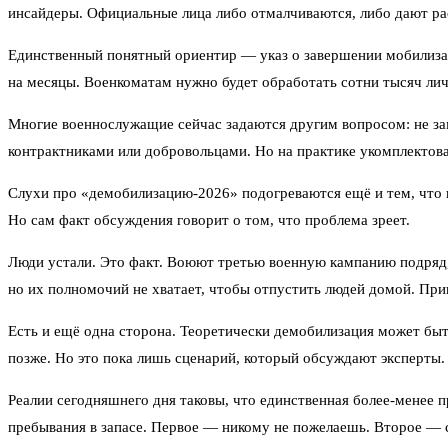
инсайдеры. Официальные лица либо отмалчиваются, либо дают р
Единственный понятный ориентир — указ о завершении мобилизаци
на месяцы. Военкоматам нужно будет обработать сотни тысяч ли
Многие военнослужащие сейчас задаются другим вопросом: не за
контрактниками или добровольцами. Но на практике укомплектова
Слухи про «демобилизацию-2026» подогреваются ещё и тем, что в
Но сам факт обсуждения говорит о том, что проблема зреет.
Люди устали. Это факт. Воюют третью военную кампанию подряд, 
но их полномочий не хватает, чтобы отпустить людей домой. Прик
Есть и ещё одна сторона. Теоретически демобилизация может быт
позже. Но это пока лишь сценарий, который обсуждают эксперты
Реалии сегодняшнего дня таковы, что единственная более-менее 
пребывания в запасе. Первое — никому не пожелаешь. Второе — сч