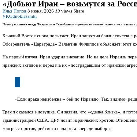
«Добьют Иран – возьмутся за Рос
Илья Попов
8 июня, 2026
19
views
Share
VK
Odnoklassniki
Почему вспышка между Тегераном и Тель-Авивом угрожает не только региону, но и нашим 
Ближний Восток снова полыхает. Иран запустил баллистические ра
Обозреватель «Царьграда» Валентин Филиппов объясняет: этот ко
На первый взгляд, Иран ударил внезапно. Но на деле Израиль п
иранских активов и передача их «пострадавшим от иранской агрес
«Если драка неизбежна – бей по Израилю. Так, видимо, реш
Трамп оказался в ловушке. Он заявил, что «сделка близка», и по
администрацией США, ЦРУ ловит израильских кротов. Отношения м
конгресс против, рейтинги падают, а впереди выборы.