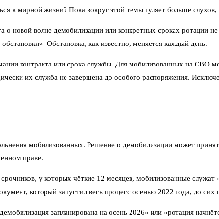
ться к мирной жизни? Пока вокруг этой темы гуляет больше слухов,
а о новой волне демобилизации или конкретных сроках ротации не 
 обстановки». Обстановка, как известно, меняется каждый день.
нчании контракта или срока службы. Для мобилизованных на СВО м
дически их служба не завершена до особого распоряжения. Исключен
вольнения мобилизованных. Решение о демобилизации может принят
оенном праве.
 срочников, у которых чёткие 12 месяцев, мобилизованные служат 
кумент, который запустил весь процесс осенью 2022 года, до сих 
«демобилизация запланирована на осень 2026» или «ротация начнё