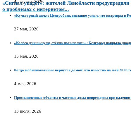
4 августа, 2026
«Сигнал упадёт»: жителей Ленобласти предупредили
о проблемах с интернетом...
«Культурный шок»: Центробанк внезапно узнал, что квартиры в Ро
27 мая, 2026
«Колёса дзынькнули, стёкла посыпались»: Белгород накрыло два
15 мая, 2026
Когда мобилизованные вернутся домой: что известно на май 2026 г
4 мая, 2026
Промышленные объекты и частные дома повреждены при падении
13 июля, 2026