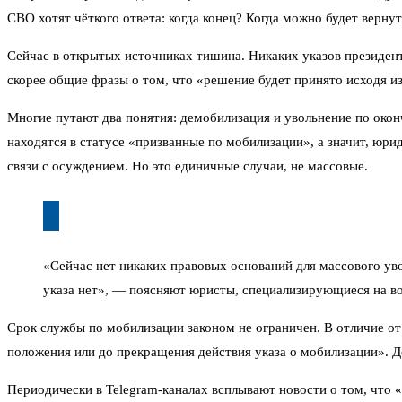
СВО хотят чёткого ответа: когда конец? Когда можно будет верну
Сейчас в открытых источниках тишина. Никаких указов президент
скорее общие фразы о том, что «решение будет принято исходя из
Многие путают два понятия: демобилизация и увольнение по око
находятся в статусе «призванные по мобилизации», а значит, юри
связи с осуждением. Но это единичные случаи, не массовые.
«Сейчас нет никаких правовых оснований для массового у
указа нет», — поясняют юристы, специализирующиеся на в
Срок службы по мобилизации законом не ограничен. В отличие от
положения или до прекращения действия указа о мобилизации». До
Периодически в Telegram-каналах всплывают новости о том, что 