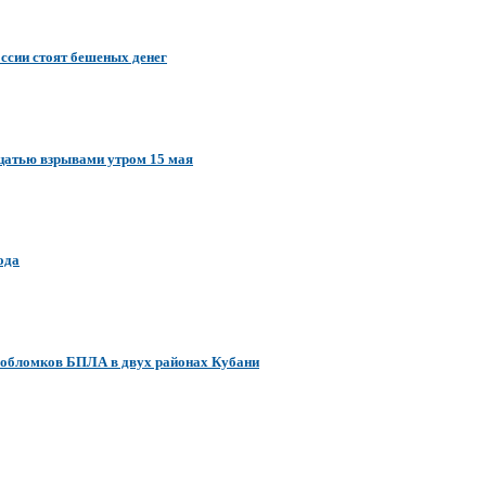
ссии стоят бешеных денег
дцатью взрывами утром 15 мая
ода
 обломков БПЛА в двух районах Кубани