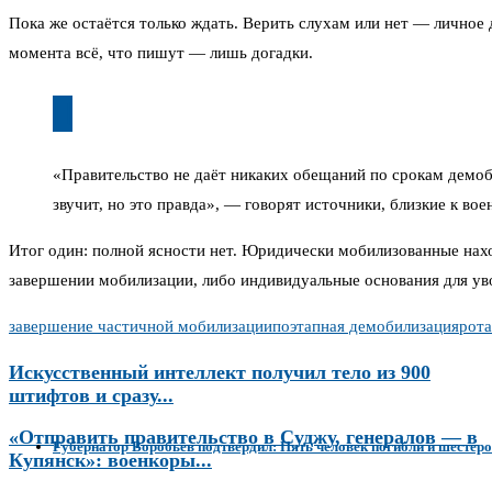
Пока же остаётся только ждать. Верить слухам или нет — личное 
момента всё, что пишут — лишь догадки.
«Правительство не даёт никаких обещаний по срокам демоб
звучит, но это правда», — говорят источники, близкие к во
Итог один: полной ясности нет. Юридически мобилизованные наход
завершении мобилизации, либо индивидуальные основания для уво
завершение частичной мобилизации
поэтапная демобилизация
рот
Искусственный интеллект получил тело из 900
штифтов и сразу...
«Отправить правительство в Суджу, генералов — в
Губернатор Воробьев подтвердил: Пять человек погибли и шестеро
Купянск»: военкоры...