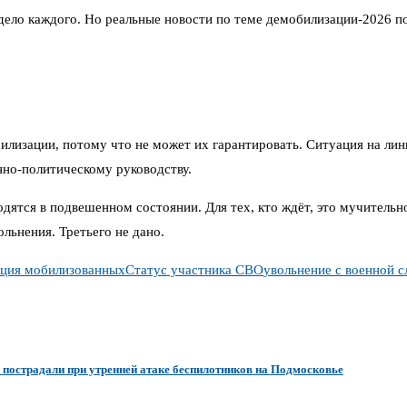
дело каждого. Но реальные новости по теме демобилизации-2026 поя
илизации, потому что не может их гарантировать. Ситуация на лин
енно-политическому руководству.
ятся в подвешенном состоянии. Для тех, кто ждёт, это мучительно.
льнения. Третьего не дано.
ация мобилизованных
Статус участника СВО
увольнение с военной 
 пострадали при утренней атаке беспилотников на Подмосковье