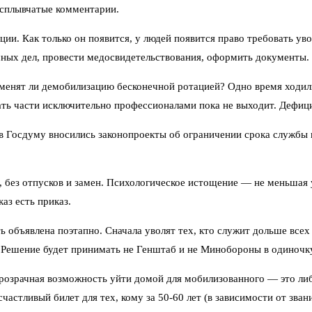
асплывчатые комментарии.
и. Как только он появится, у людей появится право требовать уво
чных дел, провести медосвидетельствования, оформить документы.
менят ли демобилизацию бесконечной ротацией? Одно время ходил
ть части исключительно профессионалами пока не выходит. Дефицит
 Госдуму вносились законопроекты об ограничении срока службы п
без отпусков и замен. Психологическое истощение — не меньшая у
аз есть приказ.
ь объявлена поэтапно. Сначала уволят тех, кто служит дольше всех
. Решение будет принимать не Генштаб и не Минобороны в одиночку
прозрачная возможность уйти домой для мобилизованного — это либ
астливый билет для тех, кому за 50-60 лет (в зависимости от зван