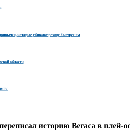
я
привычек, которые убивают резину быстрее ям
вской области
 ВСУ
 переписал историю Вегаса в плей-