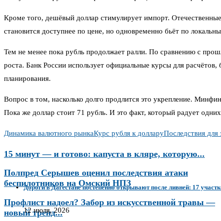
Кроме того, дешёвый доллар стимулирует импорт. Отечественные
становится доступнее по цене, но одновременно бьёт по локальн
Тем не менее пока рубль продолжает ралли. По сравнению с прош
роста. Банк России использует официальные курсы для расчётов,
планирования.
Вопрос в том, насколько долго продлится это укрепление. Минфин
Пока же доллар стоит 71 рубль. И это факт, который радует одних
Динамика валютного рынка
Курс рубля к доллару
Последствия для
15 минут — и готово: капуста в кляре, которую...
Полпред Серышев оценил последствия атаки
беспилотников на Омский НПЗ
Дороги в Дагестане постепенно открывают после ливней: 17 участ
Профлист надоел? Забор из искусственной травы —
12 июля, 2026
новый тренд...