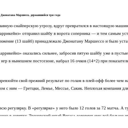
 Джонатана Маршессо, державшийся три года
 главную снайперскую угрозу, вдруг превратился в настоящую маши
аррикейнз» отправил шайбу в ворота соперника — и тем самым уст
тижение (13 шайб) принадлежало Джонатану Маршессо и было устан
рикейнз» оказались сильнее, забросив пятую шайбу уже в пустые в
игр в нынешнем постсезоне, набрал 16 очков (14+2) при показателе
ревзойти свой прежний результат по голам в плей-офф более чем на
м с ним — Гретцки, Лемье, Мессье, Сакик. Неплохая компания для 
сю регулярку. В «регулярке» у него было 12 голов за 72 матча. А т
точно в девятку. Тренерский штаб Вегаса доверяет ему всё больше 
ой Кубок Стэнли за четыре года. Команда показывает мощный хокк