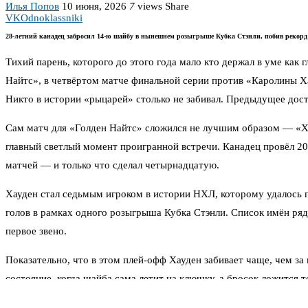
Илья Попов
10 июня, 2026
7
views
Share
VK
Odnoklassniki
28-летний канадец забросил 14-ю шайбу в нынешнем розыгрыше Кубка Стэнли, побив рекорд
Тихий парень, которого до этого года мало кто держал в уме как
Найтс», в четвёртом матче финальной серии против «Каролины Х
Никто в истории «рыцарей» столько не забивал. Предыдущее дос
Сам матч для «Голден Найтс» сложился не лучшим образом — «Хар
главный светлый момент проигранной встречи. Канадец провёл 20 
матчей — и только что сделал четырнадцатую.
Хауден стал седьмым игроком в истории НХЛ, которому удалось п
голов в рамках одного розыгрыша Кубка Стэнли. Список имён рядо
первое звено.
Показательно, что в этом плей-офф Хауден забивает чаще, чем за в
состояние, когда шайба сама летит на клюшку, а бросок ложится 
Для «Вегаса» этот розыгрыш плей-офф — возможность взять втор