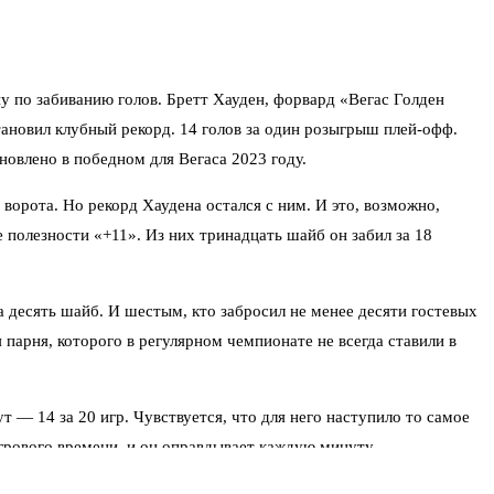
ну по забиванию голов. Бретт Хауден, форвард «Вегас Голден
ановил клубный рекорд. 14 голов за один розыгрыш плей-офф.
овлено в победном для Вегаса 2023 году.
орота. Но рекорд Хаудена остался с ним. И это, возможно,
 полезности «+11». Из них тринадцать шайб он забил за 18
 десять шайб. И шестым, кто забросил не менее десяти гостевых
парня, которого в регулярном чемпионате не всегда ставили в
ут — 14 за 20 игр. Чувствуется, что для него наступило то самое
игрового времени, и он оправдывает каждую минуту.
ей, а вратарь Адин Хилл тащит в ключевые моменты. Но именно