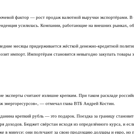
лючевой фактор — рост продаж валютной выручки экспортёрами. В 
тенденция усилилась. Компании, работающие на внешних рынках, об
ледние месяцы придерживается жёсткой денежно-кредитной политик
мозит импорт. Импортёрам становится невыгодно закупать товары з
 эксперты считают излишне крепким. При таком раскладе российс
ж энергоресурсов», — отмечал глава ВТБ Андрей Костин.
жданина крепкий рубль — это подарок. Поездка за границу станови
ря доходов. Бюджет свёрстан исходя из определённого курса, и ес
е в минусе: они получают за свою продукцию доллары и евро, но 