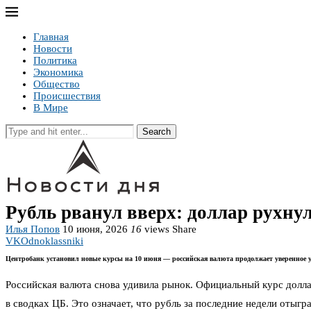
Главная
Новости
Политика
Экономика
Общество
Происшествия
В Мире
Search
Рубль рванул вверх: доллар рухнул
Илья Попов
10 июня, 2026
16
views
Share
VK
Odnoklassniki
Центробанк установил новые курсы на 10 июня — российская валюта продолжает уверенное у
Российская валюта снова удивила рынок. Официальный курс доллар
в сводках ЦБ. Это означает, что рубль за последние недели отыг