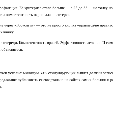
рофанация. Её критериев стало больше — с 25 до 33 — но толку н
ст, а компетентность персонала — лотерея.
е через «Госуслуги» — это не просто кнопка «нравится/не нравит
иклинику.
 в очереди. Компетентность врачей. Эффективность лечения. И сам
 объясняться.
рачей условие: минимум 30% стимулирующих выплат должны зависе
редлагают публиковать ежеквартально на сайтах самих больниц и р
.