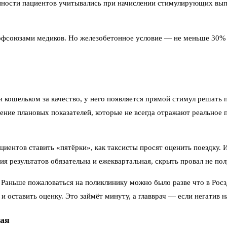
нности пациентов учитывались при начислении стимулирующих вып
офсоюзами медиков. Но железобетонное условие — не меньше 30% 
 и кошельком за качество, у него появляется прямой стимул решать
ние плановых показателей, которые не всегда отражают реальное 
ациентов ставить «пятёрки», как таксисты просят оценить поездку.
ия результатов обязательна и ежеквартальная, скрыть провал не пол
 Раньше пожаловаться на поликлинику можно было разве что в Росзд
 и оставить оценку. Это займёт минуту, а главврач — если негати
хая