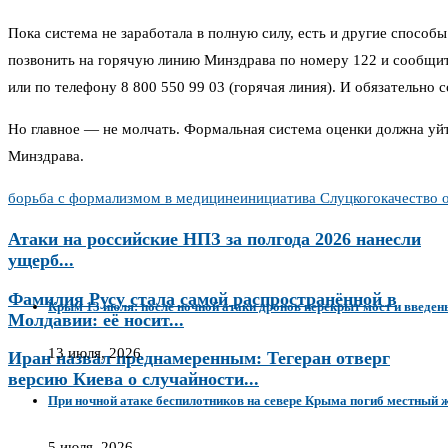
Пока система не заработала в полную силу, есть и другие способ
позвонить на горячую линию Минздрава по номеру 122 и сообщит
или по телефону 8 800 550 99 03 (горячая линия). И обязательно 
Но главное — не молчать. Формальная система оценки должна уй
Минздрава.
борьба с формализмом в медицине
инициатива Слуцкого
качество 
Атаки на российские НПЗ за полгода 2026 нанесли
ущерб...
Фамилия Русу стала самой распространённой в
Крым 13 июля: после ночной атаки дронов перекрыт мост и введе
Молдавии: её носит...
13 июля, 2026
Иран назвал преднамеренным: Тегеран отверг
версию Киева о случайности...
При ночной атаке беспилотников на севере Крыма погиб местный 
5 июля, 2026