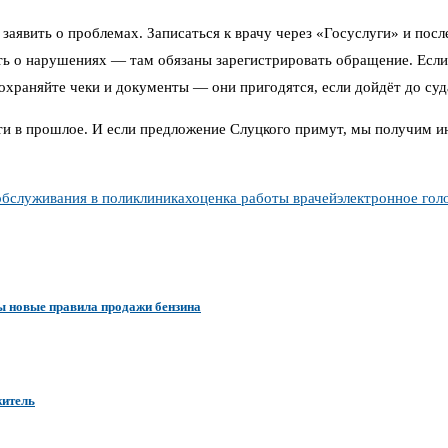
ы заявить о проблемах. Записаться к врачу через «Госуслуги» и по
ь о нарушениях — там обязаны зарегистрировать обращение. Если о
сохраняйте чеки и документы — они пригодятся, если дойдёт до суд
ти в прошлое. И если предложение Слуцкого примут, мы получим ин
обслуживания в поликлиниках
оценка работы врачей
электронное гол
ны новые правила продажи бензина
житель