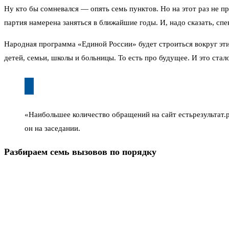
Ну кто бы сомневался — опять семь пунктов. Но на этот раз не п
партия намерена заняться в ближайшие годы. И, надо сказать, сп
Народная программа «Единой России» будет строиться вокруг эти
детей, семьи, школы и больницы. То есть про будущее. И это ст
«Наибольшее количество обращений на сайт естьрезультат.
он на заседании.
Разбираем семь вызовов по порядку
Первый вызов — демография. Тут он напомнил, что национальные 
низких в мире. Хорошо, но понятно, что проблема не только в вы
Второй вызов — кадры. Дефицит специалистов, появление новых п
производительность труда и давать возможность осваивать новые 