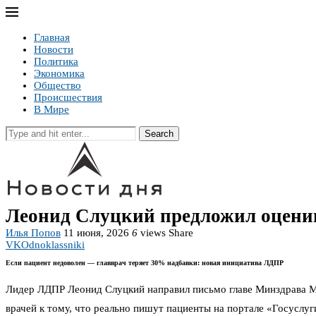
Главная
Новости
Политика
Экономика
Общество
Происшествия
В Мире
Search
Леонид Слуцкий предложил оценива
Илья Попов
11 июня, 2026
6
views
Share
VK
Odnoklassniki
Если пациент недоволен — главврач теряет 30% надбавки: новая инициатива ЛДПР
Лидер ЛДПР Леонид Слуцкий направил письмо главе Минздрава М
врачей к тому, что реально пишут пациенты на портале «Госуслу