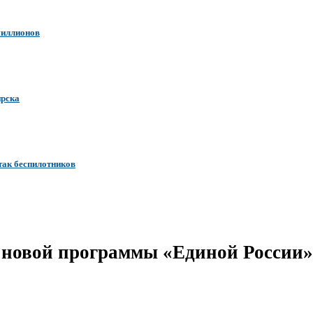
миллионов
ирска
так беспилотников
я новой программы «Единой России»