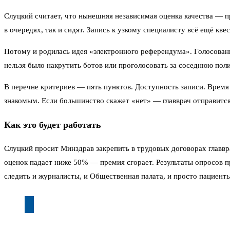
Слуцкий считает, что нынешняя независимая оценка качества — п
в очередях, так и сидят. Запись к узкому специалисту всё ещё кве
Потому и родилась идея «электронного референдума». Голосовани
нельзя было накрутить ботов или проголосовать за соседнюю пол
В перечне критериев — пять пунктов. Доступность записи. Время
знакомым. Если большинство скажет «нет» — главврач отправится
Как это будет работать
Слуцкий просит Минздрав закрепить в трудовых договорах главв
оценок падает ниже 50% — премия сгорает. Результаты опросов п
следить и журналисты, и Общественная палата, и просто пациенты