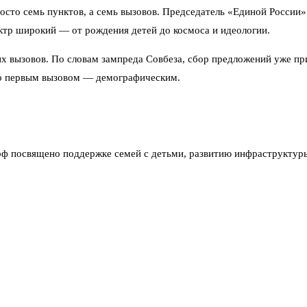
росто семь пунктов, а семь вызовов. Председатель «Единой России»
ектр широкий — от рождения детей до космоса и идеологии.
х вызовов. По словам зампреда Совбеза, сбор предложений уже пр
ало первым вызовом — демографическим.
рф посвящено поддержке семей с детьми, развитию инфраструктуры 
проекты в этой сфере запустили ещё в 2006 году. И привёл цифру:
живаемости, а в том, чтобы люди вообще хотели рожать. И, судя по
рофессий, необходимость переучиваться. Тут логика простая: без
специальности с достойным заработком. Звучит красиво, но в реаль