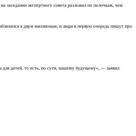
 на заседании экспертного совета разложил по полочкам, чем
иблизился к двум миллионам, и люди в первую очередь пишут про
для детей, то есть, по сути, нашему будущему», — заявил
 уровень младенческой смертности в России сейчас один из самых
 числу обращений, тема остаётся острой.
 людей никакие технологии не работают. Нужно повышать
ности всё упирается в систему образования и готовность бизнеса