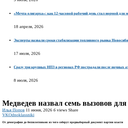
«Мечта олигарха»: как 12-часовой рабочий день стал нормой для 
18 апреля, 2026
Эксперты назвали сроки стабилизации топливного рынка Новосиб
17 июля, 2026
Сразу три крупных НПЗ в регионах РФ пострадали после ночных а
8 июля, 2026
Медведев назвал семь вызовов дл
Илья Попов
11 июня, 2026
6
views
Share
VK
Odnoklassniki
От демографии до беспилотников: из чего соберут предвыборный документ партии власти