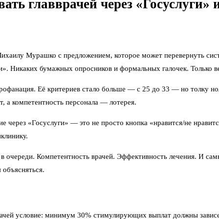
ть главврачей через «Госуслуги» и
ихаилу Мурашко с предложением, которое может перевернуть сист
ги». Никаких бумажных опросников и формальных галочек. Только 
рофанация. Её критериев стало больше — с 25 до 33 — но толку н
ст, а компетентность персонала — лотерея.
е через «Госуслуги» — это не просто кнопка «нравится/не нравит
иклинику.
 в очереди. Компетентность врачей. Эффективность лечения. И сам
 объясняться.
рачей условие: минимум 30% стимулирующих выплат должны зависе