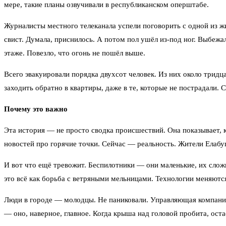
мере, такие планы озвучивали в республиканском оперштабе.
Журналисты местного телеканала успели поговорить с одной из жи
свист. Думала, приснилось. А потом пол ушёл из-под ног. Выбежал
этаже. Повезло, что огонь не пошёл выше.
Всего эвакуировали порядка двухсот человек. Из них около тридц
заходить обратно в квартиры, даже в те, которые не пострадали. 
Почему это важно
Эта история — не просто сводка происшествий. Она показывает, к
новостей про горячие точки. Сейчас — реальность. Жители Елабуг
И вот что ещё тревожит. Беспилотники — они маленькие, их сложн
это всё как борьба с ветряными мельницами. Технологии меняются
Люди в городе — молодцы. Не паниковали. Управляющая компания с
— оно, наверное, главное. Когда крыша над головой пробита, оста