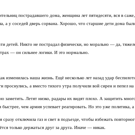
тельниц пострадавшего дома, женщина лет пятидесяти, вся в саже,
а, а у соседей дверь сорвана. Хорошо, что старшие дети дома были
ати детей. Никто не пострадал физически, но морально — да, тяже
Страх — он сильнее логики. И это нормально.
ак изменилась наша жизнь. Ещё несколько лет назад удар беспилот
и проснулись, а вместо тихого утра получили вой сирен и пепел на
о заметить. Летят низко, радары их видят плохо. А защитить мног
 быстрее, чем армия успевает реагировать. Но это уже политика, 
разу отключила газ и свет в подъезде, чтобы избежать повторного
ётся только держаться друг за друга. Иначе — никак.