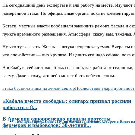
На сегодняшний день эксперты начали работу на месте. Изучают о
намеренной атаки. Но официальные органы пока не комментируют.
Кстати, местные власти пообещали закончить ремонт фасада и око
пункте временного размещения. Атмосфера, скажу вам, тяжёлая. Лю
Ну что тут сказать. Жизнь — штука непредсказуемая. Вчера ты пл
что спокойствие — оно хрупкое. И ценить его надо сейчас, пока о
А в Елабуге сейчас тихо. Только слышно, как работают сварщики,
всему. Даже к тому, что небо может быть небезопасным.
атака беспилотника на жилой сектор
Последствия удара дрона
пос
«Кабала вместо свободы»: олигарх призвал россиян
работать с 8...
В Армении одновременно прошли протесты
«Без предупреждений»: Путин сделал заявление, которое в Киеве н
фермеров и рыбоводов: 30-летний...