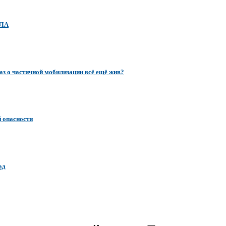
ПЛА
аз о частичной мобилизации всё ещё жив?
 опасности
ад