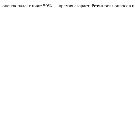
оценок падает ниже 50% — премия сгорает. Результаты опросов п
следить и журналисты, и Общественная палата, и просто пациенты
«Прошу вас предусмотреть, чтобы показатели удовлетворё
Слуцкого, которое цитируют «РИА Новости».
Конкретные нормативы регионы будут устанавливать вместе с пр
если народ недоволен — никакие бумажные отписки не спасут.
Поможет ли это реально
Идея выглядит логично. В системе, где главврач отвечает головой
Сейчас многие руководители больниц получают бонусы за выполне
честная.
С другой стороны, есть риск, что главврачи начнут уговаривать п