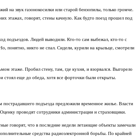
жий на звук газонокосилки или старой бензопилы, только громче.
хних этажах, говорят, стены качнуло. Как будто поезд прошел под
од подъездов. Людей выводили. Кто-то сам выбежал, кто-то с
о, понятно, никто не спал. Сидели, курили на крыльце, смотрели
ом этаже. Пробил стену, там, где кухня, и взорвался. Выгорело
ри стоял еще до обеда, хотя все форточки были открыты.
ям пострадавшего подъезда предложили временное жилье. Власти
. Оценку проводят сотрудники администрации и страховщики.
тные говорят, что в последние недели летающие объекты замечали
т дополнительные средства радиоэлектронной борьбы. По крайней