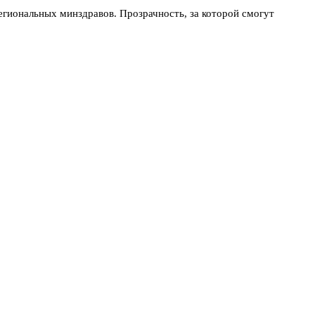
егиональных минздравов. Прозрачность, за которой смогут
лат руководителям поликлиник», — говорится в обращении
от общей премии должно завязываться на мнение пациентов. И
 проблемы очередей, хамства регистратур и недоступности записи.
положение дел. А опрос пациентов — штука субъективная, но
 Или подходить к опросам формально: создадут отдел по работе с