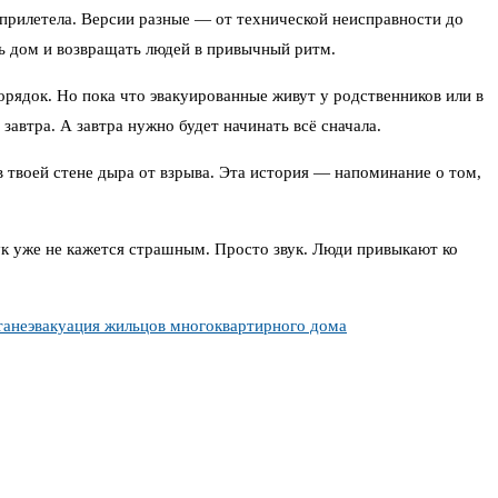
 прилетела. Версии разные — от технической неисправности до
ь дом и возвращать людей в привычный ритм.
порядок. Но пока что эвакуированные живут у родственников или в
завтра. А завтра нужно будет начинать всё сначала.
в твоей стене дыра от взрыва. Эта история — напоминание о том,
вук уже не кажется страшным. Просто звук. Люди привыкают ко
тане
эвакуация жильцов многоквартирного дома