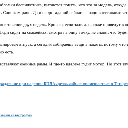
бломки беспилотника, пытаются понять, что это за модель, откуда
 Слишком рано. Да и не до гаданий сейчас — надо восстанавливат
н в течение двух недель. Кровлю, если заделали, тоже приведут в 
ди сидят на скамейках, смотрят в одну точку, не знают, что будет 
анировал отпуск, а сегодня собираешь вещи в пакеты, потому что 
но есть.
 вставляют оконные рамы. И где-то вдалеке гудит мотор. Но этот з
традавшие при падении БПЛА
чрезвычайное происшествие в Татарс
азвали катастрофой