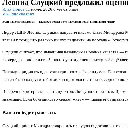
Леонид Слуцкий предложил оценива
Илья Попов
11 июня, 2026
6
views
Share
VK
Odnoklassniki
Если пациент недоволен — главврач теряет 30% надбавки: новая инициатива ЛДПР
Лидер ЛДПР Леонид Слуцкий направил письмо главе Минздрава М
врачей к тому, что реально пишут пациенты на портале «Госуслу
Слуцкий считает, что нынешняя независимая оценка качества — п
в очередях, так и сидят. Запись к узкому специалисту всё ещё кве
Потому и родилась идея «электронного референдума». Голосовани
нельзя было накрутить ботов или проголосовать за соседнюю пол
В перечне критериев — пять пунктов. Доступность записи. Время
знакомым. Если большинство скажет «нет» — главврач отправится
Как это будет работать
Слуцкий просит Минздрав закрепить в трудовых договорах главв