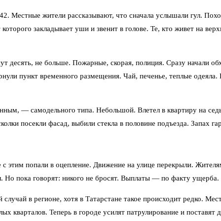
42. Местные жители рассказывают, что сначала услышали гул. Похо
 которого закладывает уши и звенит в голове. Те, кто живет на вер
 десять, не больше. Пожарные, скорая, полиция. Сразу начали обх
рнули пункт временного размещения. Чай, печенье, теплые одеяла. Н
нным, — самодельного типа. Небольшой. Влетел в квартиру на седьм
олки посекли фасад, выбили стекла в половине подъезда. Запах га
 с этим попали в оцепление. Движение на улице перекрыли. Жител
. Но пока говорят: никого не бросят. Выплаты — по факту ущерба
случай в регионе, хотя в Татарстане такое происходит редко. Мес
илых кварталов. Теперь в городе усилят патрулирование и поставя