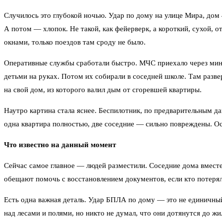
Случилось это глубокой ночью. Удар по дому на улице Мира, дом 
А потом — хлопок. Не такой, как фейерверк, а короткий, сухой, от
окнами, только поездов там сроду не было.
Оперативные службы сработали быстро. МЧС приехало через минут
детьми на руках. Потом их собирали в соседней школе. Там разве
на свой дом, из которого валил дым от сгоревшей квартиры.
Наутро картина стала яснее. Беспилотник, по предварительным да
одна квартира полностью, две соседние — сильно повреждены. Оск
Что известно на данный момент
Сейчас самое главное — людей разместили. Соседние дома вместе
обещают помочь с восстановлением документов, если кто потерял
Есть одна важная деталь. Удар БПЛА по дому — это не единичный 
над лесами и полями, но никто не думал, что они дотянутся до ж