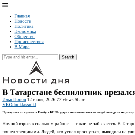
Главная
Новости
Политика
Экономика
Общество
Происшествия
В Мире
Search
В Татарстане беспилотник врезал
Илья Попов
12 июня, 2026
77
views
Share
VK
Odnoklassniki
Проснулись от взрыва: в Елабуге БПЛА ударил по многоэтажке — людей выводили на улицу
Ночной взрыв в спальном районе — такое не забывается. В Татарс
пошел трещинами. Людей, кто успел проснуться, выводили на улицу