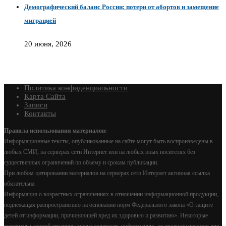
Демографический баланс России: потери от абортов и замещение
миграцией
20 июня, 2026
Политика конфиденциальности
Карта Сайта
Записи
Контакты
Правила использования материалов:
Информационные тексты, опубликованные на сайте могут быть воспроизведены в
любых СМИ, на серверах сети Интернет или на любых иных носителях без
существенных ограничений по объему и срокам публикации.
При любом цитировании материалов на серверах сети Интернет активная ссылка
обязательна.
Информация о возрастных ограничениях в отношении информационной продукции,
подлежащая распространению на основании норм Федерального закона «О защите
детей от информации, причиняющей вред их здоровью и развитию». Некоторые