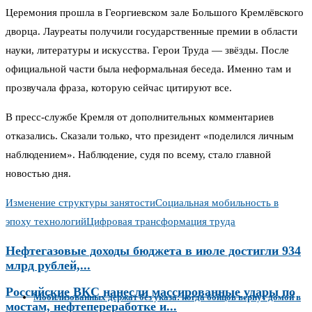
Церемония прошла в Георгиевском зале Большого Кремлёвского
дворца. Лауреаты получили государственные премии в области
науки, литературы и искусства. Герои Труда — звёзды. После
официальной части была неформальная беседа. Именно там и
прозвучала фраза, которую сейчас цитируют все.
В пресс-службе Кремля от дополнительных комментариев
отказались. Сказали только, что президент «поделился личным
наблюдением». Наблюдение, судя по всему, стало главной
новостью дня.
Изменение структуры занятости
Социальная мобильность в
эпоху технологий
Цифровая трансформация труда
Нефтегазовые доходы бюджета в июле достигли 934
млрд рублей,...
Российские ВКС нанесли массированные удары по
Мобилизованных держат без указа: когда бойцов вернут домой в
мостам, нефтепереработке и...