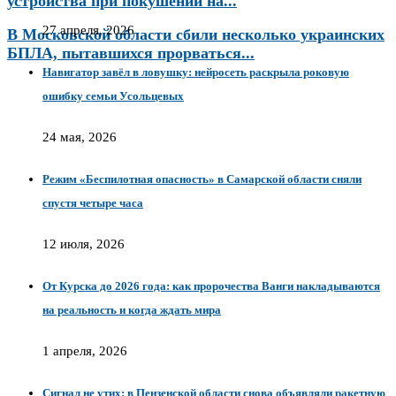
устройства при покушении на...
27 апреля, 2026
В Московской области сбили несколько украинских
БПЛА, пытавшихся прорваться...
Навигатор завёл в ловушку: нейросеть раскрыла роковую
ошибку семьи Усольцевых
24 мая, 2026
Режим «Беспилотная опасность» в Самарской области сняли
спустя четыре часа
12 июля, 2026
От Курска до 2026 года: как пророчества Ванги накладываются
на реальность и когда ждать мира
1 апреля, 2026
Сигнал не утих: в Пензенской области снова объявляли ракетную