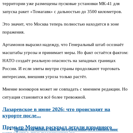
территории уже размещены пусковые установки МК-41 для
запуска ракет «Томагавк» с дальностью до 3500 километров.
Это значит, что Москва теперь полностью находится в зоне
поражения.
Артамонов выразил надежду, что Генеральный штаб осознаёт
масштабы угрозы и принимает меры. Но факт остаётся фактом:
НАТО создаёт реальную опасность на западных границах
России. И если элиты внутри страны продолжают торговать
интересами, внешняя угроза только растёт.
Мнение военкоров может не совпадать с мнением редакции. Но
ситуация становится всё более тревожной.
Лазаревское в июне 2026: что происходит на
курорте после...
Премьер Монако раскрыл детали взрывного
Прокси для Roblox: как не потерять аккаунт и снизить пинг