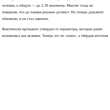
человек, а общую — до 2,39 миллиона. Многие тогда не
поверили, что до планки реально дотянут. Но теперь документ
обновили, и он стал законом.
Фактически президент утвердил те параметры, которые ранее
назывались как целевые. Теперь это не «план», а твёрдая штатная
расстановка. Случилось то, что должно было случиться.
Почему это важно? Потому что раньше были только заявления
— например, в декабре 2022 года министр обороны Сергей
Шойгу говорил, что армию надо увеличивать до 1,5 миллиона.
Годом позже те же цифры звучали в контексте реформы. А в
сентябре 2024-го вышел указ о наращивании. И вот —
финальная точка.
Нужно ли ждать новых мобилизаций?
Сам по себе указ — не призыв. Это документ о том, сколько