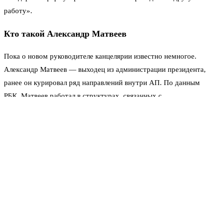
работу».
Кто такой Александр Матвеев
Пока о новом руководителе канцелярии известно немногое.
Александр Матвеев — выходец из администрации президента,
ранее он курировал ряд направлений внутри АП. По данным
РБК, Матвеев работал в структурах, связанных с
документационным обеспечением и протоколом.
Официальной биографии на момент публикации нет — только
то, что указано в самом указе. В ведомствах обычно
комментируют такие назначения скупо: «кадровые перестановки,
плановая ротация».
Удивительно, но никаких громких заявлений или инсайдов ни от
пресс-службы Кремля, ни от самого Казакова пока не появилось.
Молчание.