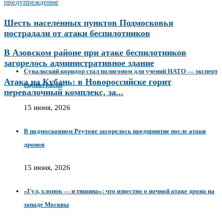
предупреждение
Шесть населенных пунктов Подмосковья
пострадали от атаки беспилотников
В Азовском районе при атаке беспилотников
загорелось административное здание
Сувалкский коридор стал полигоном для учений НАТО — эксперт
Атака на Кубань: в Новороссийске горит
оценил риски
перевалочный комплекс, за...
15 июня, 2026
В подмосковном Реутове загорелось предприятие после атаки
дронов
15 июня, 2026
«Гул, хлопок — и тишина»: что известно о ночной атаке дрона на
западе Москвы