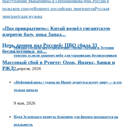
Выступление Макаревича и Гребенщикова
День России в
польском городе
Концерт российских эмигрантов
Русская
эмигрантская музыка
«Под прикрытием»: Китай возвёл гигантскую
ядерную базу, пока Запад...
Ночь дронов над Россией: ПВО сбила 33
Москва сделала предупреждение: Литва, Латвия и Эстония
беспилотника, во...
ответят, если не закроют небо для украинских беспилотников
Массовый сбой в Рунете: Ozon, Яндекс, банки и
РЖД...
7 апреля, 2026
«Нефтяной шок»: удары по Ирану аукнутся всему миру — и это
только начало
9 мая, 2026
Идея Зеленского вернуть беженцев для фронта натыкается на
реальность