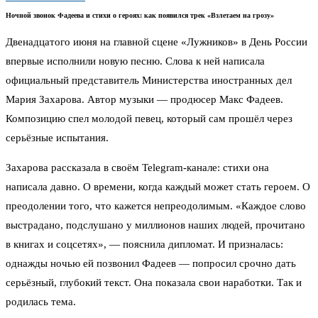
Ночной звонок Фадеева и стихи о героях: как появился трек «Взлетаем на грозу»
Двенадцатого июня на главной сцене «Лужников» в День России
впервые исполнили новую песню. Слова к ней написала
официальный представитель Министерства иностранных дел
Мария Захарова. Автор музыки — продюсер Макс Фадеев.
Композицию спел молодой певец, который сам прошёл через
серьёзные испытания.
Захарова рассказала в своём Telegram-канале: стихи она
написала давно. О времени, когда каждый может стать героем. О
преодолении того, что кажется непреодолимым. «Каждое слово
выстрадано, подслушано у миллионов наших людей, прочитано
в книгах и соцсетях», — пояснила дипломат. И призналась:
однажды ночью ей позвонил Фадеев — попросил срочно дать
серьёзный, глубокий текст. Она показала свои наработки. Так и
родилась тема.