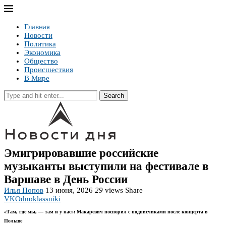
Главная
Новости
Политика
Экономика
Общество
Происшествия
В Мире
Search
Эмигрировавшие российские
музыканты выступили на фестивале в
Варшаве в День России
Илья Попов
13 июня, 2026
29
views
Share
VK
Odnoklassniki
«Там, где мы, — там и у нас»: Макаревич поспорил с подписчиками после концерта в
Польше