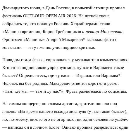
Двенадцатого июня, в День России, в польской столице прошёл
фестиваль OUTLOUD OPEN AIR 2026. На летней сцене
собрались те, кто покинул Россию. Хедлайнерами стали
«Машина времени», Борис Гребенщиков
и певица Монеточка
.
Фронтмен «Машины» Андрей Макаревич* выложил фото с
коллегами — и тут же получил порцию критики.
Поводом стала фраза, сорвавшаяся у музыканта в комментариях.
Кто-то из подписчиков упрекнул: мол, «у вас в Варшаве» такое
бывает? Определитесь, где «у вас» — Израиль или Варшава?
Человек вы без родины. Макаревич ответил коротко и резко:
«Там, где мы, — там и „у нас“». Фраза разлетелась по соцсетям.
На самом концерте, по словам артиста, зрители попали под
ливень. «Во время нашего выхода ливануло (у нас такое бывает),
но, по-моему, никого это не огорчило, ни один человек не ушёл»,
— написал он в личном блоге. Однако публика разделилась: одни