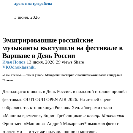
дронов на три района
3 июня, 2026
Эмигрировавшие российские
музыканты выступили на фестивале в
Варшаве в День России
Илья Попов
13 июня, 2026
29
views
Share
VK
Odnoklassniki
«Там, где мы, — там и у нас»: Макаревич поспорил с подписчиками после концерта в
Польше
Двенадцатого июня, в День России, в польской столице прошёл
фестиваль OUTLOUD OPEN AIR 2026. На летней сцене
собрались те, кто покинул Россию. Хедлайнерами стали
«Машина времени», Борис Гребенщиков
и певица Монеточка
.
Фронтмен «Машины» Андрей Макаревич* выложил фото с
коллегами — и тут же получил порцию критики.