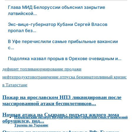
Глава МИД Белоруссии объяснил закрытие
латвийской…
Экс-вице-губернатор Кубани Сергей Власов
пропал без…
В Уфе перечислили самые прибыльные вакансии
с…
Подоляка назвал прорыв в Орехове очевидным и…
дефицит топлива
нормирование продажи
нефтепродуктов
ограничение отпуска бензина
топливный кризис
в Татарстане
Пожар на ярославском НПЗ ликвидирован после
массированной атаки беспилотников...
Ночная атака на Сызрань: подъезд жилого дома
Израильский эксперт Кедми объяснил скрытый смысл заявлений
обрушился, под...
Трампа по Украине