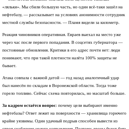
«ляльки». Мы сбили большую часть, но один всё-таки зашёл на
нефтебазу, — рассказывает на условиях анонимности сотрудник
местной службы безопасности. — Пламя видели за километр.
Реакция чиновников оперативная. Евраев выехал на место уже
через час после первого попадания. В соцсетях губернатора —
постоянные обновления. Критики в его адрес почти нет: люди
понимают, что при такой плотности налёта 100% защиты не
бывает.
Атака совпала с важной датой — год назад аналогичный удар
был нанесён по складам в Воронежской области. Тогда тоже
горело топливо. Сейчас схема повторилась, но масштаб больше.
За кадром остаётся вопрос
: почему цели выбирают именно
нефтебазы? Ответ лежит на поверхности — хранилища горючего
крайне уязвимы. Один удачный подрыв способен вывести из
строя снабжение целого направления. Поэтому дроны будут бить