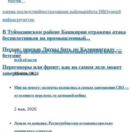
после…
оценка последствий
пострадавшие районы
работа ПВО
ущерб
инфраструктуре
В Туймазинском районе Башкирии отражена атака
беспилотников на промышленный...
Песков: призыв Литвы бить по Калининграду —
Тула под прицелом: губернатор объявил ракетную тревогу по
безумие
всей области
Переговоры или фронт: как на самом деле может
завершиться...
15 мая, 2026
Мир на пороге: эксперты разошлись в сроках завершения СВО —
от осеннего перелома до затяжной войны
2 мая, 2026
Дошло до коньяка: Роспотребнадзор остановил продажу
армянского алкоголя