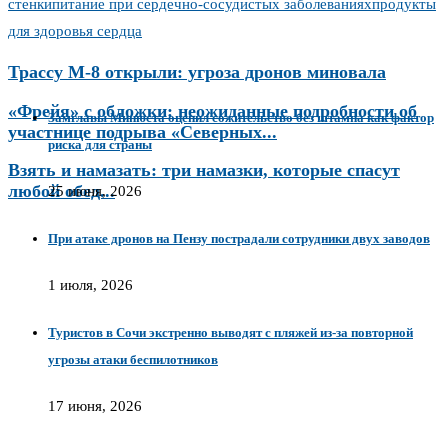
стенки
питание при сердечно-сосудистых заболеваниях
продукты
для здоровья сердца
Трассу М-8 открыли: угроза дронов миновала
«Фрейя» с обложки: неожиданные подробности об
Замглавы Минюста оценил сожительство без штампа как фактор
участнице подрыва «Северных...
риска для страны
Взять и намазать: три намазки, которые спасут
любой обед...
25 июня, 2026
При атаке дронов на Пензу пострадали сотрудники двух заводов
1 июля, 2026
Туристов в Сочи экстренно выводят с пляжей из-за повторной
угрозы атаки беспилотников
17 июня, 2026