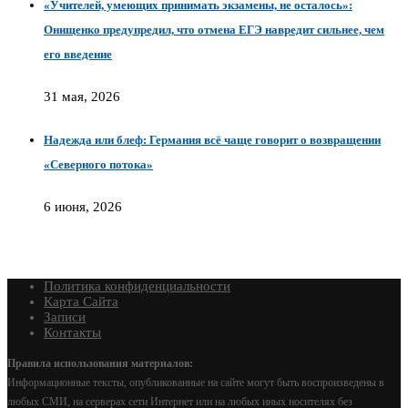
«Учителей, умеющих принимать экзамены, не осталось»:
Онищенко предупредил, что отмена ЕГЭ навредит сильнее, чем
его введение
31 мая, 2026
Надежда или блеф: Германия всё чаще говорит о возвращении
«Северного потока»
6 июня, 2026
Политика конфиденциальности
Карта Сайта
Записи
Контакты
Правила использования материалов:
Информационные тексты, опубликованные на сайте могут быть воспроизведены в
любых СМИ, на серверах сети Интернет или на любых иных носителях без