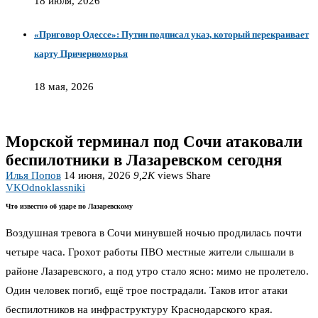
18 июля, 2026
«Приговор Одессе»: Путин подписал указ, который перекраивает
карту Причерноморья
18 мая, 2026
Морской терминал под Сочи атаковали
беспилотники в Лазаревском сегодня
Илья Попов
14 июня, 2026
9,2K
views
Share
VK
Odnoklassniki
Что известно об ударе по Лазаревскому
Воздушная тревога в Сочи минувшей ночью продлилась почти
четыре часа. Грохот работы ПВО местные жители слышали в
районе Лазаревского, а под утро стало ясно: мимо не пролетело.
Один человек погиб, ещё трое пострадали. Таков итог атаки
беспилотников на инфраструктуру Краснодарского края.