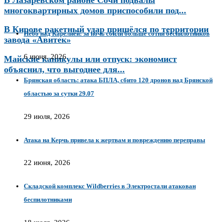
многоквартирных домов приспособили под...
В Кирове ракетный удар пришёлся по территории
Небо над Карелией: за ночь сбили больше сотни беспилотников
завода «Авитек»
6 июня, 2026
Майские каникулы или отпуск: экономист
объяснил, что выгоднее для...
Брянская область: атака БПЛА, сбито 120 дронов над Брянской
областью за сутки 29.07
29 июля, 2026
Атака на Керчь привела к жертвам и повреждению переправы
22 июня, 2026
Складской комплекс Wildberries в Электростали атакован
беспилотниками