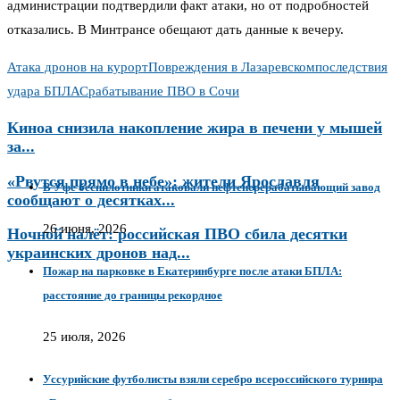
администрации подтвердили факт атаки, но от подробностей
отказались. В Минтрансе обещают дать данные к вечеру.
Атака дронов на курорт
Повреждения в Лазаревском
последствия
удара БПЛА
Срабатывание ПВО в Сочи
Киноа снизила накопление жира в печени у мышей
за...
«Рвутся прямо в небе»: жители Ярославля
В Уфе беспилотники атаковали нефтеперерабатывающий завод
сообщают о десятках...
26 июня, 2026
Ночной налёт: российская ПВО сбила десятки
украинских дронов над...
Пожар на парковке в Екатеринбурге после атаки БПЛА:
расстояние до границы рекордное
25 июля, 2026
Уссурийские футболисты взяли серебро всероссийского турнира