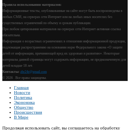
Правила использования материалов:
Информационные тексты, опубликованные на сайте могут быть воспроизведены в
любых СМИ, на серверах сети Интернет или на любых иных носителях без
существенных ограничений по объему и срокам публикации.
При любом цитировании материалов на серверах сети Интернет активная ссылка
обязательна.
Информация о возрастных ограничениях в отношении информационной продукции,
подлежащая распространению на основании норм Федерального закона «О защите
детей от информации, причиняющей вред их здоровью и развитию». Некоторые
материалы данной страницы могут содержать информацию, не предназначенную для
детей младше 18 лет.
Контакты:
zbr24r@gmail.com
©
2026 . Все права защищены.
Главная
Новости
Политика
Экономика
Общество
Происшествия
В Мире
Продолжая использовать сайт, вы соглашаетесь на обработку