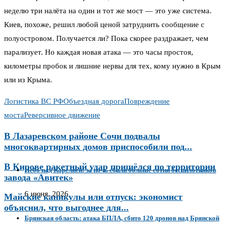
неделю три налёта на один и тот же мост — это уже система.
Киев, похоже, решил любой ценой затруднить сообщение с
полуостровом. Получается ли? Пока скорее раздражает, чем
парализует. Но каждая новая атака — это часы простоя,
километры пробок и лишние нервы для тех, кому нужно в Крым
или из Крыма.
Логистика ВС РФ
Объездная дорога
Повреждение
моста
Реверсивное движение
В Лазаревском районе Сочи подвалы
многоквартирных домов приспособили под...
В Кирове ракетный удар пришёлся по территории
Небо над Карелией: за ночь сбили больше сотни беспилотников
завода «Авитек»
6 июня, 2026
Майские каникулы или отпуск: экономист
объяснил, что выгоднее для...
Брянская область: атака БПЛА, сбито 120 дронов над Брянской