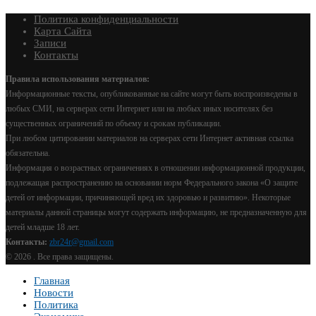
Политика конфиденциальности
Карта Сайта
Записи
Контакты
Правила использования материалов:
Информационные тексты, опубликованные на сайте могут быть воспроизведены в
любых СМИ, на серверах сети Интернет или на любых иных носителях без
существенных ограничений по объему и срокам публикации.
При любом цитировании материалов на серверах сети Интернет активная ссылка
обязательна.
Информация о возрастных ограничениях в отношении информационной продукции,
подлежащая распространению на основании норм Федерального закона «О защите
детей от информации, причиняющей вред их здоровью и развитию». Некоторые
материалы данной страницы могут содержать информацию, не предназначенную для
детей младше 18 лет.
Контакты:
zbr24r@gmail.com
©
2026 . Все права защищены.
Главная
Новости
Политика