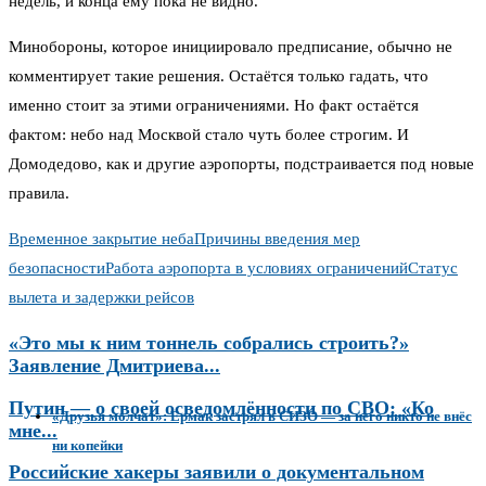
недель, и конца ему пока не видно.
Минобороны, которое инициировало предписание, обычно не
комментирует такие решения. Остаётся только гадать, что
именно стоит за этими ограничениями. Но факт остаётся
фактом: небо над Москвой стало чуть более строгим. И
Домодедово, как и другие аэропорты, подстраивается под новые
правила.
Временное закрытие неба
Причины введения мер
безопасности
Работа аэропорта в условиях ограничений
Статус
вылета и задержки рейсов
«Это мы к ним тоннель собрались строить?»
Заявление Дмитриева...
Путин — о своей осведомлённости по СВО: «Ко
«Друзья молчат»: Ермак застрял в СИЗО — за него никто не внёс
мне...
ни копейки
Российские хакеры заявили о документальном