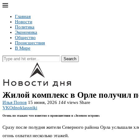
Главная
Новости
Политика
Экономика
Общество
Происшествия
В Мире
Search
Жилой комплекс в Орле получил п
Илья Попов
15 июня, 2026
144
views
Share
VK
Odnoklassniki
Огонь по этажам: что известно о происшествии в «Зеленом острове»
Сразу после полудня жители Северного района Орла услышали хло
огонь охватил несколько этажей.