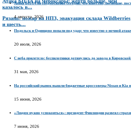
Атака БПЛА на Чебоксары: жертв больше, чем
Атака БПЛА на Подмосковье сегодня: что известно, погибшие, по
казалось в...
4 августа, 2026
Рязань: пожар на НПЗ, эвакуация склада Wildberries
и шесть...
Подольск и Одинцово попали под удар: что известно о ночной атак
20 июля, 2026
С неба прилетело: беспилотники дотянулись до завода в Кировской
31 мая, 2026
На российский рынок вышли бюджетные кроссоверы Nissan и Kia по
15 июня, 2026
«Людям нужно успокоиться»: президент Финляндии развеял страх
7 июня, 2026