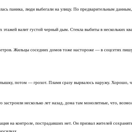
алась паника, люди выбегали на улицу. По предварительным данным
х этажей валит густой черный дым. Стекла выбиты в нескольких кв
метров. Жильцы соседних домов тоже настороже — в соцсетях пишут
вспышку, потом — грохот. Пламя сразу вырвалось наружу. Хорошо, 
 застроили несколько лет назад, дома там монолитные, что, возмо
ция на контроле, пострадавших нет. Он призвал жителей сохранять
носилках.