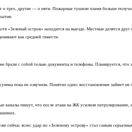
т о трех, другие — о пяти. Пожарные тушили пламя больше получас
рытия.
 хотя «Зеленый остров» находится на выезде. Местные делятся дру
ценивают как средней тяжести.
 брали с собой только документы и телефоны. Планируется, что з
суммы пока не озвучили. Понятно одно: восстановление займет не 
 каналы пишут, что после атаки на ЖК усилили патрулирование, н
машинах.
уже сейчас ясно: удар по «Зеленому острову» стал самым серьезны