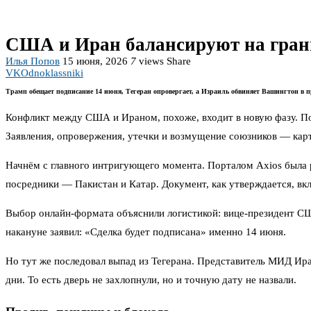
США и Иран балансируют на грани
Илья Попов
15 июня, 2026
7
views
Share
VK
Odnoklassniki
Трамп обещает подписание 14 июня, Тегеран опровергает, а Израиль обвиняет Вашингтон в п
Конфликт между США и Ираном, похоже, входит в новую фазу. По
Заявления, опровержения, утечки и возмущение союзников — карт
Начнём с главного интригующего момента. Порталом Axios была
посредники — Пакистан и Катар. Документ, как утверждается, вк
Выбор онлайн-формата объяснили логистикой: вице-президент СШ
накануне заявил: «Сделка будет подписана» именно 14 июня.
Но тут же последовал выпад из Тегерана. Представитель МИД Ира
дни. То есть дверь не захлопнули, но и точную дату не назвали.