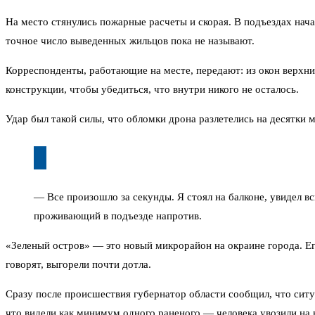
На место стянулись пожарные расчеты и скорая. В подъездах нач
точное число выведенных жильцов пока не называют.
Корреспонденты, работающие на месте, передают: из окон верхни
конструкции, чтобы убедиться, что внутри никого не осталось.
Удар был такой силы, что обломки дрона разлетелись на десятки 
— Все произошло за секунды. Я стоял на балконе, увидел 
проживающий в подъезде напротив.
«Зеленый остров» — это новый микрорайон на окраине города. Его
говорят, выгорели почти дотла.
Сразу после происшествия губернатор области сообщил, что ситуа
что видели как минимум одного раненого — человека увозили на 