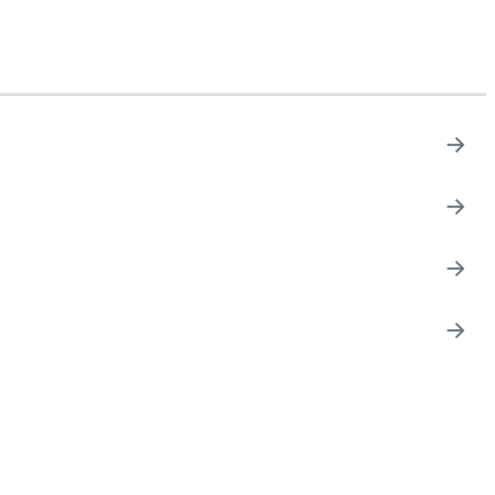
→
→
→
→