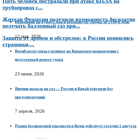
Пять человек пострадали при атаке БПЛА на
трубопровод с...
Жители Феодосии получили возможность бесплатно
Перемирие на бумаге, бои в реальности: сводка за 1538-й день
получать баллонный газ при...
12 мая, 2026
Защита от дронов и обстрелов: в России появились
страховки,...
Военблогер связал затишье на Крымском направлении с
подготовкой нового удара
23 июня, 2026
Япония нажала на газ — Россия и Китай ответили без
предупреждения
7 апреля, 2026
Режим беспилотной опасности в Коми действует сегодня 1 августа