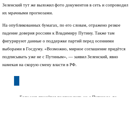
Зеленский тут же выложил фото документов в сеть и сопроводил
их мрачными прогнозами.
На опубликованных бумагах, по его словам, отражено резкое
падение доверия россиян к Владимиру Путину. Также там
фигурируют данные о поддержке партий перед осенними
выборами в Госдуму. «Возможно, мирное соглашение придётся
подписывать уже не с Путиным», — заявил Зеленский, явно
намекая на скорую смену власти в РФ.
— Если мир придётся подписывать не с Путиным, то
с кем? — иронизируют в соцсетях. — С Зеленским,
который боится проводить выборы у себя?
Но эксперты встретили эту новость с большим скепсисом.