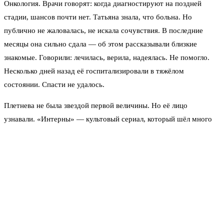
Онкология. Врачи говорят: когда диагностируют на поздней
стадии, шансов почти нет. Татьяна знала, что больна. Но
публично не жаловалась, не искала сочувствия. В последние
месяцы она сильно сдала — об этом рассказывали близкие
знакомые. Говорили: лечилась, верила, надеялась. Не помогло.
Несколько дней назад её госпитализировали в тяжёлом
состоянии. Спасти не удалось.
Плетнева не была звездой первой величины. Но её лицо
узнавали. «Интерны» — культовый сериал, который шёл много
лет. Там она сыграла медсестру — запомнилась зрителям живой,
естественной игрой. Потом были «Жуки», ещё несколько
проектов. Она не гналась за славой, работала спокойно,
профессионально. Коллеги говорят: без истерик, без звёздной
болезни. Татьяна просто делала своё дело.
«Она боролась до конца» — говорят те, кто был