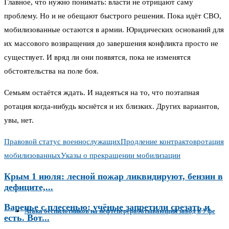
Главное, что нужно понимать: власти не отрицают саму
проблему. Но и не обещают быстрого решения. Пока идёт СВО,
мобилизованные остаются в армии. Юридических оснований для
их массового возвращения до завершения конфликта просто не
существует. И вряд ли они появятся, пока не изменятся
обстоятельства на поле боя.
Семьям остаётся ждать. И надеяться на то, что поэтапная
ротация когда-нибудь коснётся и их близких. Других вариантов,
увы, нет.
Правовой статус военнослужащих
Продление контрактов
ротация
мобилизованных
Указы о прекращении мобилизации
Крым 1 июля: лесной пожар ликвидируют, бензин в
дефиците,...
Варенье с плесенью: учёные запретили срезать и
Атака беспилотников на нефтеперерабатывающий завод в Уфе
есть. Вот...