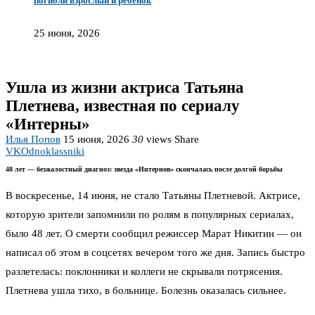
погибли взрослый и ребёнок
25 июня, 2026
Ушла из жизни актриса Татьяна
Плетнева, известная по сериалу
«Интерны»
Илья Попов
15 июня, 2026
30
views
Share
VK
Odnoklassniki
48 лет — безжалостный диагноз: звезда «Интернов» скончалась после долгой борьбы
В воскресенье, 14 июня, не стало Татьяны Плетневой. Актрисе,
которую зрители запомнили по ролям в популярных сериалах,
было 48 лет. О смерти сообщил режиссер Марат Никитин — он
написал об этом в соцсетях вечером того же дня. Запись быстро
разлетелась: поклонники и коллеги не скрывали потрясения.
Плетнева ушла тихо, в больнице. Болезнь оказалась сильнее.