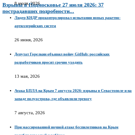
8 июля, 2026
Взрывы в Подмосковье 27 июля 2026: 37
пострадавших подробности...
Лидер КНДР проконтролировал испытания новых ракетно-
артиллерийских систем
26 июня, 2026
Депутат Горелкин объявил войну GitHub: российских
разработчиков просят срочно уходить
13 мая, 2026
Атака БПЛА на Крым 7 августа 2026: взрывы в Севастополе и на
западе полуострова, где объявляли тревогу
7 августа, 2026
При массированной ночной атаке беспилотников на Крым